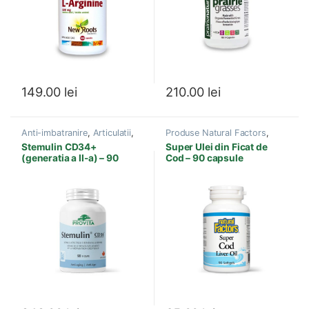
149.00
lei
210.00
lei
Anti-imbatranire
,
Articulatii
,
Produse Natural Factors
,
Artrita
,
Diabet
,
Hepatite
Acizi grasi esentiali
,
Stemulin CD34+
Super Ulei din Ficat de
virale
,
Imunitate
,
Produse
Adaptogeni
,
Antibacterian
,
(generatia a II-a) – 90
Cod – 90 capsule
Provita Nutrition
,
Sanatate
Antiviral
,
Boli
ADN
,
Sanatate celulara
,
Cardiovasculare
,
Boli Sistem
capsule
Sistem imunitar
,
Vedere
Nervos
,
Imunitate
,
Infectii cu
Virusi-Bacterii
,
Sistem
imunitar