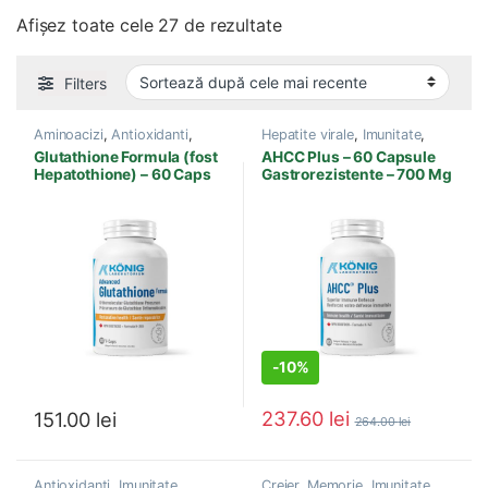
Sortat după cele mai rec
Afișez toate cele 27 de rezultate
Filters
Aminoacizi
,
Antioxidanti
,
Hepatite virale
,
Imunitate
,
Autism
,
Detoxifiere
,
Ficat,
Produse Konig Laboratorium
,
Glutathione Formula (fost
AHCC Plus – 60 Capsule
Bila
,
Hepatite virale
,
Sistem imunitar
Hepatothione) – 60 Caps
Gastrorezistente – 700 Mg
Imunitate
,
Metale Grele
,
Produse Konig Laboratorium
,
Sanatate celulara
-
10%
237.60
lei
151.00
lei
264.00
lei
Antioxidanti
,
Imunitate
,
Creier, Memorie
,
Imunitate
,