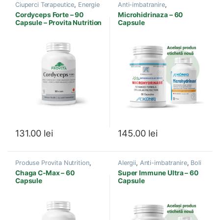
Ciuperci Terapeutice
,
Energie
Anti-imbatranire
,
si Vitalitate
,
Imunitate
,
Antioxidanti
,
Autism
,
Diabet
,
Cordyceps Forte – 90
Microhidrinaza – 60
Produse Provita Nutrition
,
Imunitate
,
Produse Konig
Capsule – Provita Nutrition
Capsule
Suplimente Sportivi
Laboratorium
,
Sanatate
celulara
,
Vitamine si Minerale
131.00
lei
145.00
lei
Produse Provita Nutrition
,
Alergii
,
Anti-imbatranire
,
Boli
Ciuperci Terapeutice
,
Venerice
,
Diabet
,
Imunitate
,
Chaga C-Max – 60
Super Immune Ultra – 60
Imunitate
Infectii cu Virusi-Bacterii
,
Capsule
Capsule
Produse Provita Nutrition