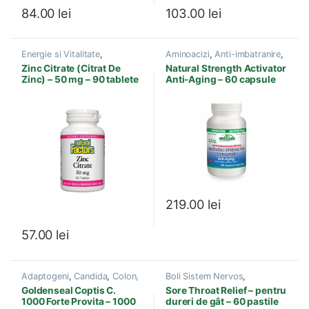
84.00
lei
103.00
lei
Energie si Vitalitate
,
Aminoacizi
,
Anti-imbatranire
,
Imunitate
,
Produse Prairie
Boli Cardiovasculare
,
Energie
Zinc Citrate (Citrat De
Natural Strength Activator
Naturals
,
Prostata
,
Sanatate
si Vitalitate
,
Imunitate
,
Zinc) – 50 mg – 90 tablete
Anti-Aging – 60 capsule
celulara
,
Tiroida
,
Vitamine si
Produse Provita Nutrition
,
Minerale
Sistem imunitar
,
Suplimente
Sportivi
219.00
lei
57.00
lei
Adaptogeni
,
Candida
,
Colon,
Boli Sistem Nervos
,
Intestine
,
Diabet
,
Imunitate
,
Imunitate
,
Infectii cu Virusi-
Goldenseal Coptis C.
Sore Throat Relief – pentru
Infectii urinare
,
Produse
Bacterii
,
Produse Natural
1000 Forte Provita – 1000
dureri de gât – 60 pastile
Provita Nutrition
Factors
,
Prostata
,
Sistem