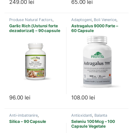
249.00
lei
65.00
lei
Produse Natural Factors
,
Adaptogeni
,
Boli Venerice
,
Antibacterian
,
Antiparazitar
,
Imunitate
,
Infectii cu Virusi-
Garlic Rich (Usturoi forte
Astragalus 9000 Forte –
Boli Cardiovasculare
,
Bacterii
,
Produse Provita
dezodorizat) – 90 capsule
60 Capsule
Candida
,
Detoxifiere
,
Nutrition
,
Sistem imunitar
Imunitate
,
Infectii cu Virusi-
Bacterii
,
Probiotice si
Prebiotice
96.00
lei
108.00
lei
Anti-imbatranire
,
Antioxidanti
,
Balanta
Antiinflamator
,
Articulatii
,
Hormonala
,
Boli
Silica – 90 Capsule
Seleniu 100 Mcg – 100
Hernie de disc
,
Imunitate
,
Cardiovasculare
,
Imunitate
,
Capsule Vegetale
Produse New Roots
,
Sistem
Infectii cu Virusi-Bacterii
,
imunitar
,
Suplimente si
Produse New Roots
,