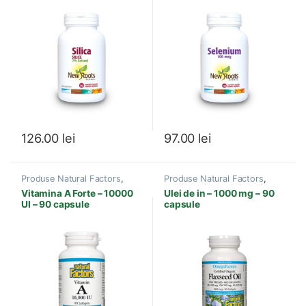
Vitamine pentru Osteoporoza
Prostata
,
Tiroida
,
Vitamine si
si Osteopenie
,
Vitamine si
Minerale
Minerale
126.00
lei
97.00
lei
Produse Natural Factors
,
Produse Natural Factors
,
Anti-imbatranire
,
Imunitate
,
Acizi grasi esentiali
,
Anti-
Vitamina A Forte – 10000
Ulei de in – 1000 mg – 90
Sistem imunitar
,
Vedere
imbatranire
,
Antiinflamator
,
UI – 90 capsule
capsule
Balanta Hormonala
,
Boli
Cardiovasculare
,
Boli Sistem
Nervos
,
Boli Venerice
,
Creier,
Memorie
,
Imunitate
,
Sanatate
celulara
,
Sistem imunitar