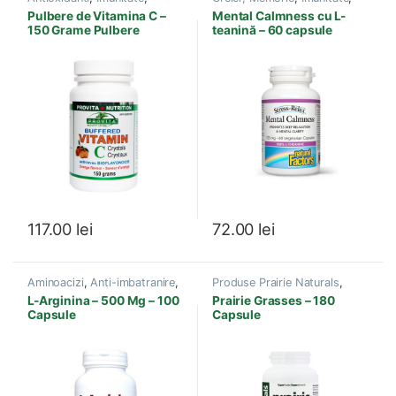
Infectii cu Virusi-Bacterii
,
Minte, Stare de Spirit
,
Pulbere de Vitamina C –
Mental Calmness cu L-
Produse Provita Nutrition
Produse Natural Factors
150 Grame Pulbere
teanină – 60 capsule
117.00
lei
72.00
lei
Aminoacizi
,
Anti-imbatranire
,
Produse Prairie Naturals
,
Boli Cardiovasculare
,
Energie
Alergii
,
Anti-imbatranire
,
L-Arginina – 500 Mg – 100
Prairie Grasses – 180
si Vitalitate
,
Ficat, Bila
,
Circulatia sangelui
,
Creier,
Capsule
Capsule
Imunitate
,
Produse New
Memorie
,
Detoxifiere
,
Roots
Imunitate
,
Metale Grele
,
Sanatate celulara
,
Sistem
imunitar