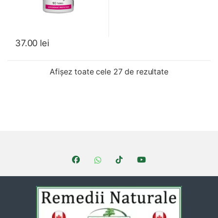
37.00
lei
Sortat după c
Afișez toate cele 27 de rezultate
Brands Carousel