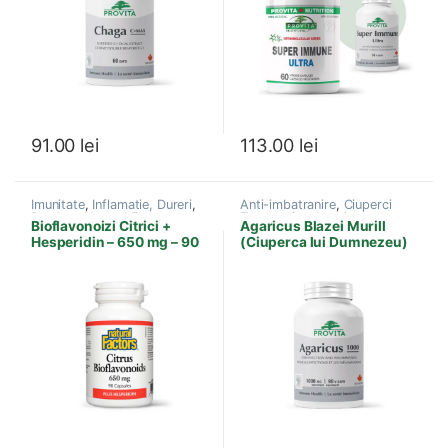
91.00
lei
113.00
lei
Imunitate
,
Inflamatie, Dureri
,
Anti-imbatranire
,
Ciuperci
Produse Natural Factors
,
Terapeutice
,
Imunitate
,
Bioflavonoizi Citrici +
Agaricus Blazei Murill
Sistem imunitar
Produse Provita Nutrition
Hesperidin – 650 mg – 90
(Ciuperca lui Dumnezeu)
capsule
90 Capsule