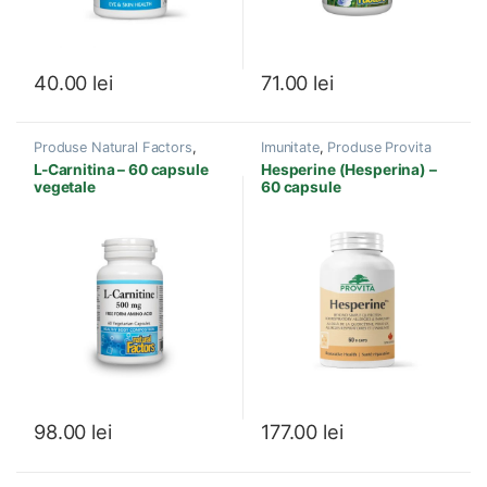
40.00
lei
71.00
lei
Produse Natural Factors
,
Imunitate
,
Produse Provita
Acizi grasi esentiali
,
Nutrition
L-Carnitina – 60 capsule
Hesperine (Hesperina) –
Aminoacizi
,
Antioxidanti
,
Boli
vegetale
60 capsule
Cardiovasculare
,
Imunitate
,
Sistem imunitar
,
Suplimente
Sportivi
98.00
lei
177.00
lei