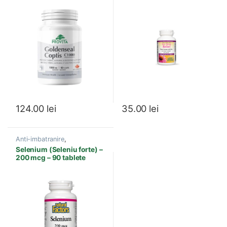
imunitar
Mg 90 Capsule
masticabile
124.00
lei
35.00
lei
Anti-imbatranire
,
Antioxidanti
,
Energie si
Selenium (Seleniu forte) –
Vitalitate
,
Imunitate
,
Produse
200 mcg – 90 tablete
Natural Factors
,
Prostata
,
Sistem imunitar
,
Tiroida
,
Vitamine si Minerale