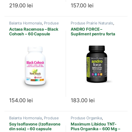
219.00
lei
157.00
lei
Balanta Hormonala
,
Produse
Produse Prairie Naturals
,
New Roots
,
Sexualitate
,
Sexualitate
Actaea Racemosa – Black
ANDRO FORCE –
Vitamine si Minerale
Cohosh – 60 Capsule
Supliment pentru forta
154.00
lei
183.00
lei
Balanta Hormonala
,
Produse
Produse Organika
,
Natural Factors
,
Sexualitate
Sexualitate
Soy Isoflavone (Izoflavone
Maximum Libidou TNT-
din soia) – 60 capsule
Plus Organika – 600 Mg –