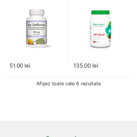
60 Capsule
51.00
lei
135.00
lei
Sortat după cel
Afișez toate cele 6 rezultate
Brands Carousel