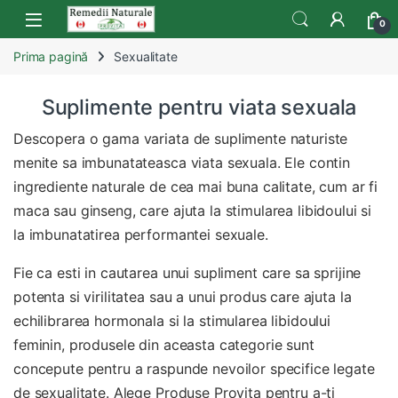
Skip to navigation
Skip to content
Open
0
Prima pagină
Sexualitate
Suplimente pentru viata sexuala
Descopera o gama variata de suplimente naturiste
menite sa imbunatateasca viata sexuala. Ele contin
ingrediente naturale de cea mai buna calitate, cum ar fi
maca sau ginseng, care ajuta la stimularea libidoului si
la imbunatatirea performantei sexuale.
Fie ca esti in cautarea unui supliment care sa sprijine
potenta si virilitatea sau a unui produs care ajuta la
echilibrarea hormonala si la stimularea libidoului
feminin, produsele din aceasta categorie sunt
concepute pentru a raspunde nevoilor specifice legate
de sexualitate. Alege Produse Provita pentru a-ti