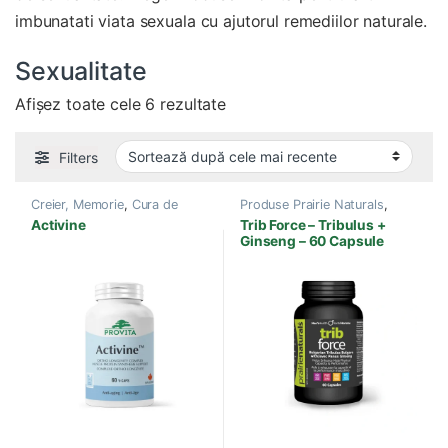
imbunatati viata sexuala cu ajutorul remediilor naturale.
Sexualitate
Sortat după cele mai recente
Afișez toate cele 6 rezultate
Filters
Creier, Memorie
,
Cura de
Produse Prairie Naturals
,
slabire, Obezitate
,
Produse
Sexualitate
Activine
Trib Force – Tribulus +
Provita Nutrition
,
Sexualitate
Ginseng – 60 Capsule