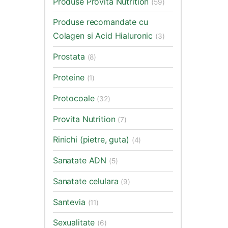
Produse Provita Nutrition
(59)
Produse recomandate cu
Colagen si Acid Hialuronic
(3)
Prostata
(8)
Proteine
(1)
Protocoale
(32)
Provita Nutrition
(7)
Rinichi (pietre, guta)
(4)
Sanatate ADN
(5)
Sanatate celulara
(9)
Santevia
(11)
Sexualitate
(6)