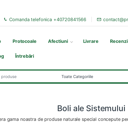
Comanda telefonica +40720841566
contact@pr
e
Protocoale
Afectiuni
Livrare
Recenzi
og
Întrebări
:
Boli ale Sistemului
ra gama noastra de produse naturale special concepute pent