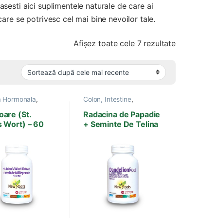
 gasesti aici suplimentele naturale de care ai
are se potrivesc cel mai bine nevoilor tale.
Sortat după
Afișez toate cele 7 rezultate
a Hormonala
,
Colon, Intestine
,
e si Anxietate
,
Detoxifiere
,
Ficat, Bila
,
ila
,
Hepatite
Hepatite virale
,
Produse
oare (St.
Radacina de Papadie
Produse New
New Roots
,
Vitamine si
s Wort) – 60
+ Seminte De Telina
Sistem imunitar
Minerale
le
– 100 capsule