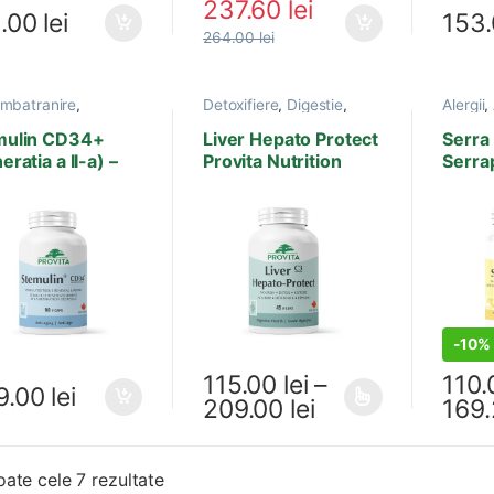
237.60
lei
1.00
lei
153
264.00
lei
imbatranire
,
Detoxifiere
,
Digestie
,
Alergii
,
latii
,
Artrita
,
Diabet
,
Ficat, Bila
,
Hepatite
Articula
ite virale
,
virale
,
Produse Provita
Bila
,
He
mulin CD34+
Liver Hepato Protect
Serra 
tate
,
Produse
Nutrition
Inflama
eratia a II-a) –
Provita Nutrition
Serra
ta Nutrition
,
Sistem
capsule
Provit
tate ADN
,
Sanatate
Provita
ara
,
Sistem imunitar
,
Prosta
120.0
re
Suplime
capsu
-
10%
115.00
lei
–
110
9.00
lei
Interval de preț
209.00
lei
169
Acest produs are mai multe variații.
Acest 
Sortat după cele mai recente
oate cele 7 rezultate