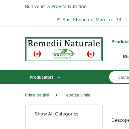
Skip to navigation
Skip to content
Bun venit la Provita Nutrition
Sos. Stefan cel Mare, nr. 33
Produs
Bl
Search for
Producatori
Prima pagină
Hepatite virale
Show All Categories
Descope