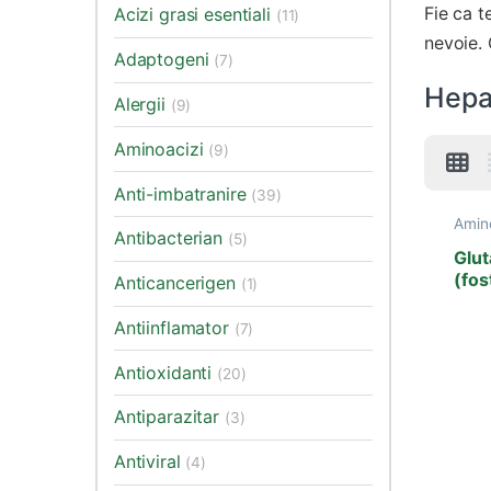
Fie ca t
Acizi grasi esentiali
(11)
nevoie. 
Adaptogeni
(7)
Hepat
Alergii
(9)
Aminoacizi
(9)
Anti-imbatranire
(39)
Amin
Antibacterian
Auti
(5)
Bila
,
Glut
Imuni
(fos
Anticancerigen
(1)
Prod
– 6
Labo
celul
Antiinflamator
(7)
Antioxidanti
(20)
Antiparazitar
(3)
Antiviral
(4)