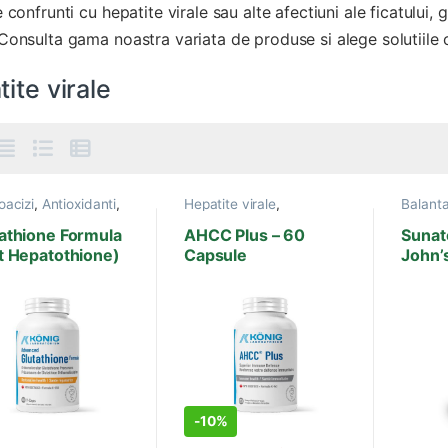
e confrunti cu hepatite virale sau alte afectiuni ale ficatului,
Consulta gama noastra variata de produse si alege solutiile c
ite virale
oacizi
,
Antioxidanti
,
Hepatite virale
,
Balant
sm
,
Detoxifiere
,
Ficat,
Imunitate
,
Produse Konig
Depresi
Hepatite virale
,
Laboratorium
,
Sistem
Ficat, B
athione Formula
AHCC Plus – 60
Sunat
tate
,
Metale Grele
,
imunitar
virale
,
t Hepatothione)
Capsule
John’
use Konig
Roots
,
0 Caps
Gastrorezistente –
Capsu
ratorium
,
Sanatate
ara
700 Mg
-
10%