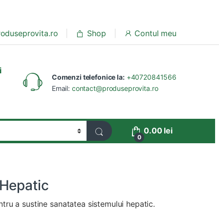
oduseprovita.ro
Shop
Contul meu
i
Comenzi telefonice la:
+40720841566
Email:
contact@produseprovita.ro
0.00
lei
0
 Hepatic
ru a sustine sanatatea sistemului hepatic.