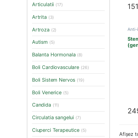
Articulatii
15
(17)
Artrita
(3)
Artroza
Anti-
(2)
Articu
Hepat
Ste
Autism
Imuni
(5)
(gen
Provi
90 
Sana
Balanta Hormonala
(8)
celul
Vede
Boli Cardiovasculare
(26)
Boli Sistem Nervos
(19)
Boli Venerice
(5)
Candida
(11)
24
Circulatia sangelui
(7)
Ciuperci Terapeutice
(5)
Afișez t