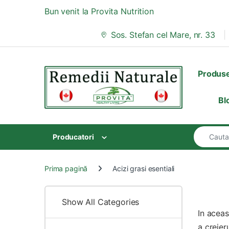
Skip to navigation
Skip to content
Bun venit la Provita Nutrition
Sos. Stefan cel Mare, nr. 33
Produs
Bl
Search for
Producatori
Prima pagină
Acizi grasi esentiali
Show All Categories
In aceas
a creier