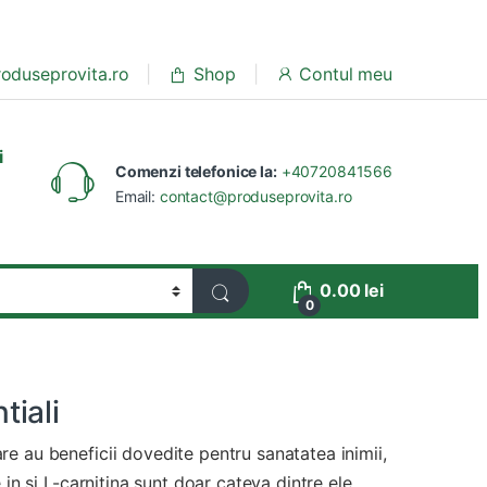
oduseprovita.ro
Shop
Contul meu
i
Comenzi telefonice la:
+40720841566
Email:
contact@produseprovita.ro
0.00
lei
0
tiali
re au beneficii dovedite pentru sanatatea inimii,
 in si L-carnitina sunt doar cateva dintre ele.