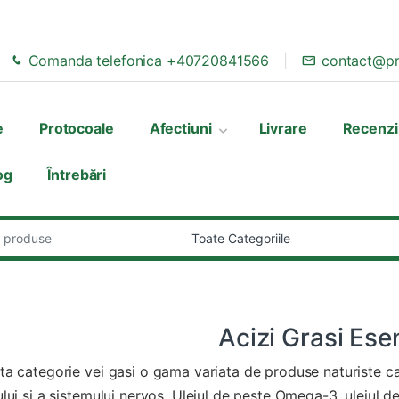
Comanda telefonica +40720841566
contact@pr
e
Protocoale
Afectiuni
Livrare
Recenzi
og
Întrebări
:
Acizi Grasi Esen
ta categorie vei gasi o gama variata de produse naturiste ca
ului si a sistemului nervos. Uleiul de peste Omega-3, uleiul de