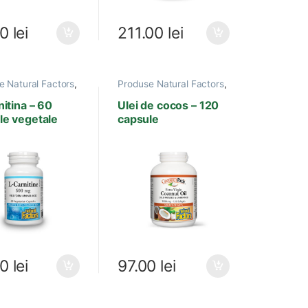
00
lei
211.00
lei
e Natural Factors
,
Produse Natural Factors
,
asi esentiali
,
Acizi grasi esentiali
,
cizi
,
Antioxidanti
,
Antibacterian
,
itina – 60
Ulei de cocos – 120
rdiovasculare
,
Antiparazitar
,
Boli Sistem
le vegetale
capsule
te
,
Sistem
Nervos
,
Cosmetice
r
,
Suplimente
Terapeutice
,
Depresie si
i
Anxietate
,
Detoxifiere
,
Diabet
00
lei
97.00
lei