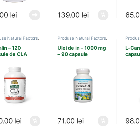
.00
lei
139.00
lei
65.
use Natural Factors
,
Produse Natural Factors
,
Produs
 grasi esentiali
,
Boli
Acizi grasi esentiali
,
Anti-
Acizi gr
iovasculare
,
Cura de
imbatranire
,
Aminoa
lin – 120
Ulei de in – 1000 mg
L-Carn
re, Obezitate
Antiinflamator
,
Balanta
Boli Ca
sule de CLA
– 90 capsule
capsu
Hormonala
,
Boli
Imunita
Cardiovasculare
,
Boli
imunita
Sistem Nervos
,
Boli
Sportiv
Venerice
,
Creier,
Memorie
,
Imunitate
,
Sanatate celulara
,
Sistem
imunitar
0.00
lei
71.00
lei
98.