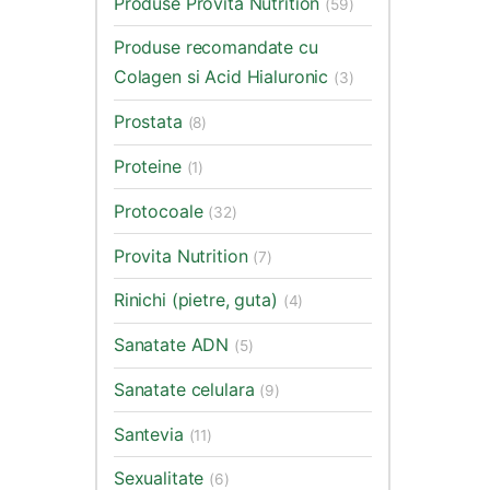
Produse Provita Nutrition
(59)
Produse recomandate cu
Colagen si Acid Hialuronic
(3)
Prostata
(8)
Proteine
(1)
Protocoale
(32)
Provita Nutrition
(7)
Rinichi (pietre, guta)
(4)
Sanatate ADN
(5)
Sanatate celulara
(9)
Santevia
(11)
Sexualitate
(6)