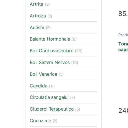
Artrita
(3)
85
Artroza
(2)
Autism
(5)
Prod
Balanta Hormonala
Acizi
(8)
Card
Tona
slabi
cap
Boli Cardiovasculare
(26)
Boli Sistem Nervos
(19)
Boli Venerice
(5)
Candida
(11)
Circulatia sangelui
(7)
Ciuperci Terapeutice
24
(5)
Coenzime
(2)