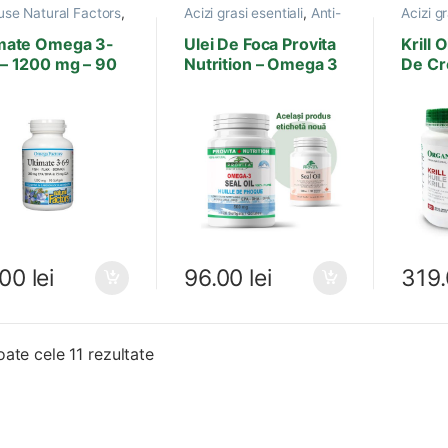
use Natural Factors
,
Acizi grasi esentiali
,
Anti-
Acizi gr
 grasi esentiali
,
Anti-
imbatranire
,
Autism
,
Boli
Produs
ranire
,
Cardiovasculare
,
Creier,
imate Omega 3-
Ulei De Foca Provita
Krill O
nflamator
,
Boli
Memorie
,
Produse
– 1200 mg – 90
Nutrition – Omega 3
De Cre
iovasculare
,
Boli
Provita Nutrition
sule
– 120 Capsule Moi
Organ
em Nervos
,
Circulatia
lui
,
Creier,
90 Ca
rie
,
Sistem imunitar
.00
lei
96.00
lei
319
Sortat după cele mai recente
oate cele 11 rezultate