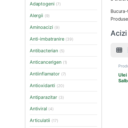
Adaptogeni
(7)
Bucura-t
Alergii
(9)
Produse
Aminoacizi
(9)
Acizi
Anti-imbatranire
(39)
Antibacterian
(5)
Anticancerigen
(1)
Prod
Nutri
Antiinflamator
esent
(7)
Ule
Salb
Antioxidanti
Cap
(20)
Antiparazitar
(3)
Antiviral
(4)
Articulatii
(17)