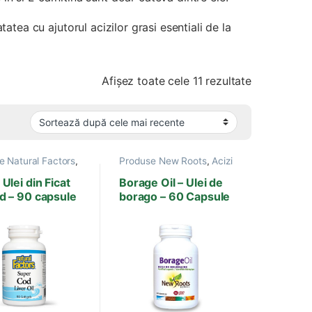
tea cu ajutorul acizilor grasi esentiali de la
Sortat după
Afișez toate cele 11 rezultate
e Natural Factors
,
Produse New Roots
,
Acizi
asi esentiali
,
grasi esentiali
geni
,
Ulei din Ficat
Borage Oil – Ulei de
terian
,
Antiviral
,
d – 90 capsule
borago – 60 Capsule
rdiovasculare
,
Boli
Moi
 Nervos
,
te
,
Infectii cu
Bacterii
,
Sistem
r