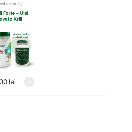
asi esentiali
,
e Organika
il Forte – Ulei
vete Krill
ika – 500 Mg –
psule
.00
lei