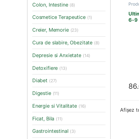
Colon, Intestine
Prod
(8)
Acizi
imbat
Ult
Cosmetice Terapeutice
Antii
(1)
6-9 
Card
cap
Sist
Creier, Memorie
(23)
sange
Memo
Cura de slabire, Obezitate
(8)
Depresie si Anxietate
(14)
Detoxifiere
(13)
Diabet
(27)
86
Digestie
(11)
Energie si Vitalitate
(16)
Afișez t
Ficat, Bila
(11)
Gastrointestinal
(3)