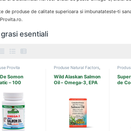
e de produse de calitate superioara si imbunatateste-ti sanata
Provita.ro.
 grasi esentiali
use Provita
Produse Natural Factors
,
Produs
tion
,
Acizi grasi
Acizi grasi esentiali
,
Acizi gr
iali
,
Creier, Memorie
Antioxidanti
Adapto
i De Somon
Wild Alaskan Salmon
Super 
Antibac
atic – 100
Oil – Omega-3, EPA
de Co
Boli Ca
sule
& DHA – 90 Gelule
Sistem
Imunita
Virusi-
imunita