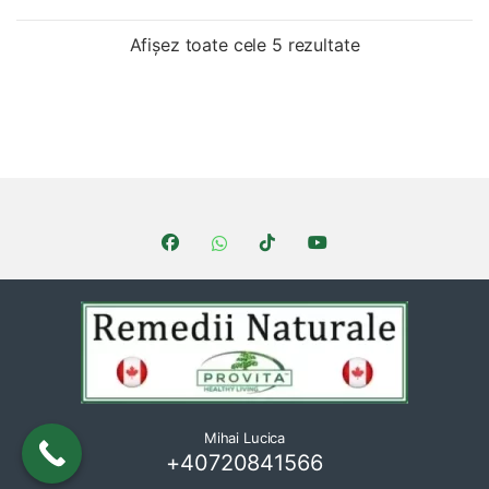
Sortat după cel
Afișez toate cele 5 rezultate
Brands Carousel
Mihai Lucica
+40720841566