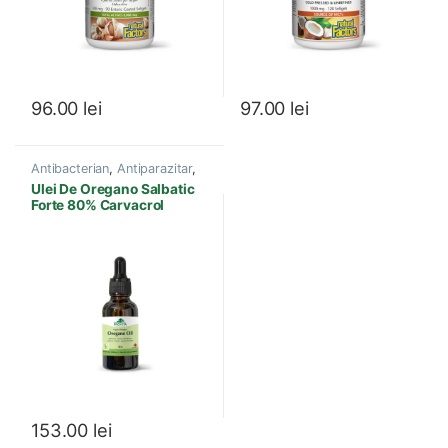
96.00
lei
97.00
lei
Antibacterian
,
Antiparazitar
,
Antiviral
,
Candida
,
Produse
Ulei De Oregano Salbatic
Provita Nutrition
Forte 80% Carvacrol
Provita Nutrition
153.00
lei
Acest produs are mai multe variații. Opțiunile pot fi ales