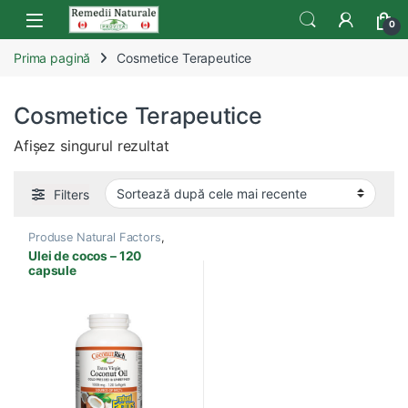
Skip to navigation
Skip to content
Open
0
Prima pagină
Cosmetice Terapeutice
Cosmetice Terapeutice
Afișez singurul rezultat
Filters
Produse Natural Factors
,
Acizi grasi esentiali
,
Ulei de cocos – 120
Antibacterian
,
Antiparazitar
,
capsule
Boli Sistem Nervos
,
Cosmetice Terapeutice
,
Depresie si Anxietate
,
Detoxifiere
,
Diabet