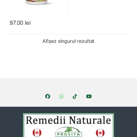
97.00
lei
Afișez singurul rezultat
Brands Carousel