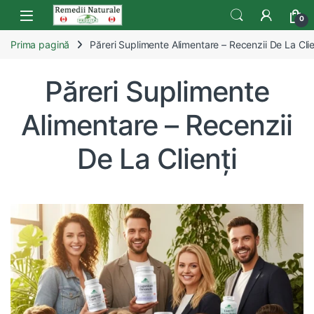
Skip to navigation
Skip to content
Open
0
Prima pagină
Păreri Suplimente Alimentare – Recenzii De La Clie
Păreri Suplimente
Alimentare – Recenzii
De La Clienți