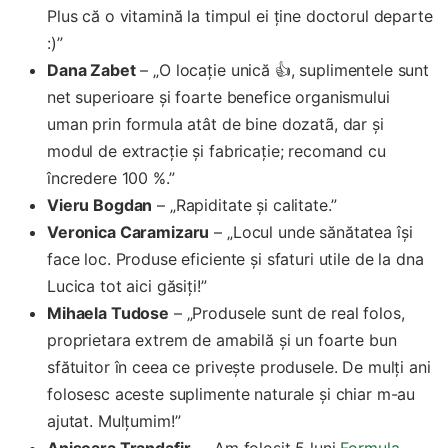
Plus că o vitamină la timpul ei ține doctorul departe
:)”
Dana Zabet
– „O locație unică 👍, suplimentele sunt
net superioare și foarte benefice organismului
uman prin formula atât de bine dozatã, dar și
modul de extracție și fabricație; recomand cu
încredere 100 %.”
Vieru Bogdan
– „Rapiditate și calitate.”
Veronica Caramizaru
– „Locul unde sănătatea își
face loc. Produse eficiente și sfaturi utile de la dna
Lucica tot aici găsiți!”
Mihaela Tudose
– „Produsele sunt de real folos,
proprietara extrem de amabilă și un foarte bun
sfătuitor în ceea ce privește produsele. De mulți ani
folosesc aceste suplimente naturale și chiar m-au
ajutat. Mulțumim!”
Anisoara Trandafir
– „Am folosit 5 luni
Formula