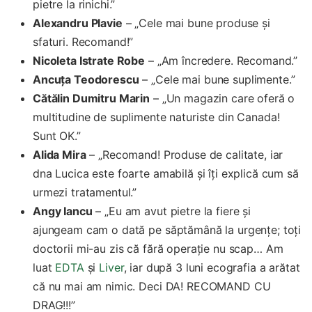
pietre la rinichi.”
Alexandru Plavie
– „Cele mai bune produse și
sfaturi. Recomand!”
Nicoleta Istrate Robe
– „Am încredere. Recomand.”
Ancuța Teodorescu
– „Cele mai bune suplimente.”
Cătălin Dumitru Marin
– „Un magazin care oferă o
multitudine de suplimente naturiste din Canada!
Sunt OK.”
Alida Mira
– „Recomand! Produse de calitate, iar
dna Lucica este foarte amabilă și îți explică cum să
urmezi tratamentul.”
Angy Iancu
– „Eu am avut pietre la fiere și
ajungeam cam o dată pe săptămână la urgențe; toți
doctorii mi-au zis că fără operație nu scap… Am
luat
EDTA
și
Liver
, iar după 3 luni ecografia a arătat
că nu mai am nimic. Deci DA! RECOMAND CU
DRAG!!!”