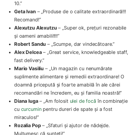
10.”
Geta Ivan
– „Produse de o calitate extraordinară!!!
Recomand!”
Alexutzu Alexutzu
– „Super ok, prețuri rezonabile
și oameni amabili!!!!”
Robert Sandu
– „Scumpe, dar vindecătoare.”
Alex Delcea
– „Great service, knowledgeable staff,
fast delivery.”
Mario Vasiliu
– „Un magazin cu nenumărate
suplimente alimentare și remedii extraordinare! O
doamnă pricepută și foarte amabilă în ale cărei
recomandări ne încredem, eu și familia noastră!”
Diana Iuga
– „Am folosit
ulei de focă
în combinație
cu
curcumin
pentru dureri de spate și a fost
miraculos!”
Rozalia Pop
– „Sfaturi și ajutor de nădejde.
Mulțumesc că sunteți!”