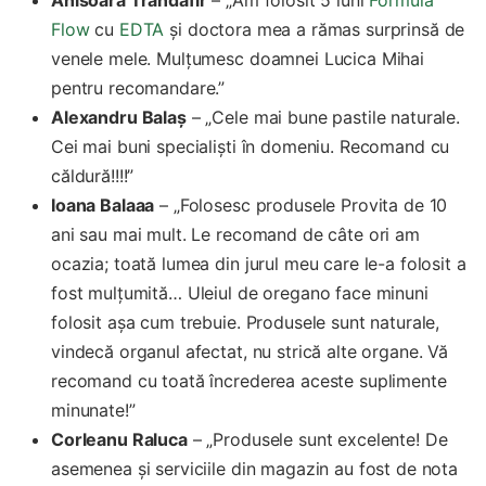
Flow
cu
EDTA
și doctora mea a rămas surprinsă de
venele mele. Mulțumesc doamnei Lucica Mihai
pentru recomandare.”
Alexandru Balaș
– „Cele mai bune pastile naturale.
Cei mai buni specialiști în domeniu. Recomand cu
căldură!!!!”
Ioana Balaaa
– „Folosesc produsele Provita de 10
ani sau mai mult. Le recomand de câte ori am
ocazia; toată lumea din jurul meu care le-a folosit a
fost mulțumită… Uleiul de oregano face minuni
folosit așa cum trebuie. Produsele sunt naturale,
vindecă organul afectat, nu strică alte organe. Vă
recomand cu toată încrederea aceste suplimente
minunate!”
Corleanu Raluca
– „Produsele sunt excelente! De
asemenea și serviciile din magazin au fost de nota