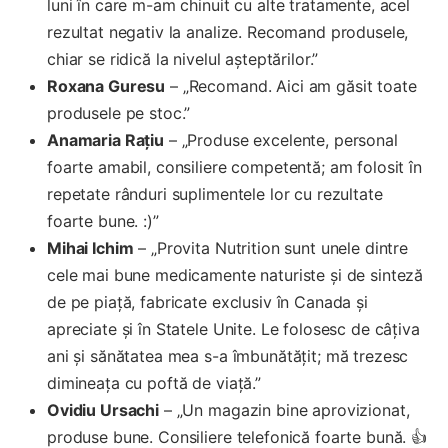
luni în care m-am chinuit cu alte tratamente, acel
rezultat negativ la analize. Recomand produsele,
chiar se ridică la nivelul așteptărilor.”
Roxana Guresu
– „Recomand. Aici am găsit toate
produsele pe stoc.”
Anamaria Rațiu
– „Produse excelente, personal
foarte amabil, consiliere competentă; am folosit în
repetate rânduri suplimentele lor cu rezultate
foarte bune. :)”
Mihai Ichim
– „Provita Nutrition sunt unele dintre
cele mai bune medicamente naturiste și de sinteză
de pe piață, fabricate exclusiv în Canada și
apreciate și în Statele Unite. Le folosesc de câțiva
ani și sănătatea mea s-a îmbunătățit; mă trezesc
dimineața cu poftă de viață.”
Ovidiu Ursachi
– „Un magazin bine aprovizionat,
produse bune. Consiliere telefonică foarte bună. 👍