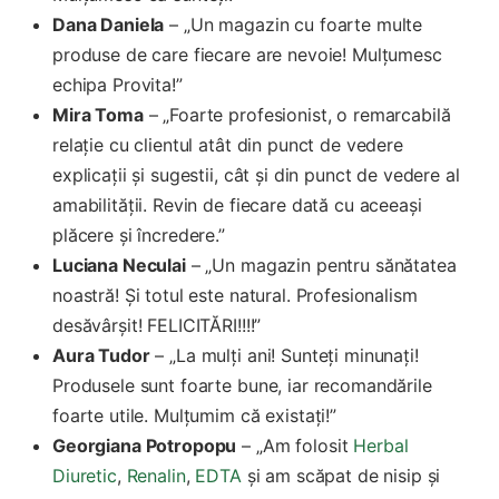
Dana Daniela
– „Un magazin cu foarte multe
produse de care fiecare are nevoie! Mulțumesc
echipa Provita!”
Mira Toma
– „Foarte profesionist, o remarcabilă
relație cu clientul atât din punct de vedere
explicații și sugestii, cât și din punct de vedere al
amabilității. Revin de fiecare dată cu aceeași
plăcere și încredere.”
Luciana Neculai
– „Un magazin pentru sănătatea
noastră! Și totul este natural. Profesionalism
desăvârșit! FELICITĂRI!!!!”
Aura Tudor
– „La mulți ani! Sunteți minunați!
Produsele sunt foarte bune, iar recomandările
foarte utile. Mulțumim că existați!”
Georgiana Potropopu
– „Am folosit
Herbal
Diuretic
,
Renalin
,
EDTA
și am scăpat de nisip și