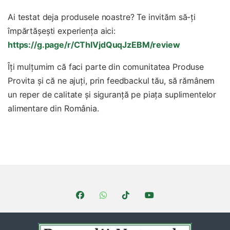
Ai testat deja produsele noastre? Te invităm să-ți
împărtășești experiența aici:
https://g.page/r/CThIVjdQuqJzEBM/review
Îți mulțumim că faci parte din comunitatea Produse
Provita și că ne ajuți, prin feedbackul tău, să rămânem
un reper de calitate și siguranță pe piața suplimentelor
alimentare din România.
Brands Carousel