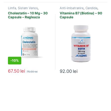
Limfa, Sistem Venos
,
Anti-imbatranire
,
Candida
,
Produse Konig Laboratorium
Diabet
,
Produse Konig
Cholestatin – 10 Mg – 30
Vitamina B7 (Biotina) – 90
Laboratorium
Capsule – Regleaza
Capsule
Colesterolul Natural
-
10%
67.50
lei
92.00
lei
75.00
lei