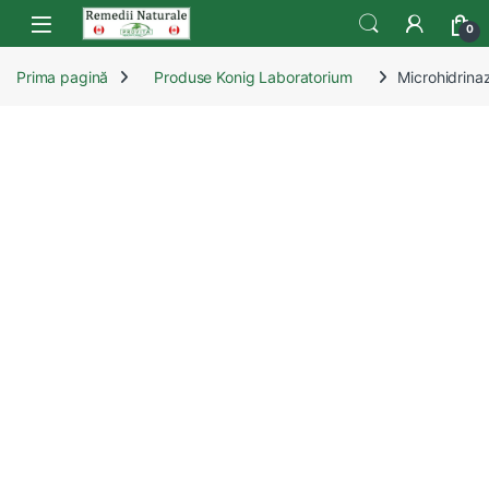
Skip to navigation
Skip to content
Open
0
Prima pagină
Produse Konig Laboratorium
Microhidrina