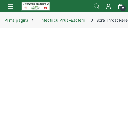
Skip to navigation
Skip to content
Open
0
Prima pagină
Infectii cu Virusi-Bacterii
Sore Throat Relie