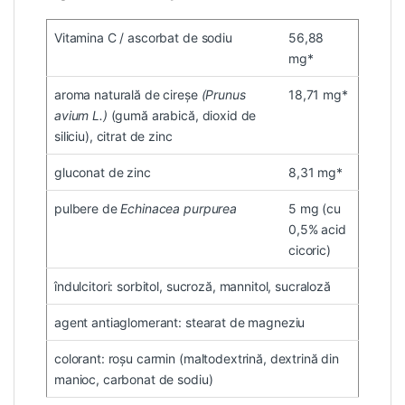
Vitamina C / ascorbat de sodiu
56,88
mg*
aroma naturală de cireșe
(Prunus
18,71 mg*
avium L.)
(gumă arabică, dioxid de
siliciu), citrat de zinc
gluconat de zinc
8,31 mg*
pulbere de
Echinacea purpurea
5 mg (cu
0,5% acid
cicoric)
îndulcitori: sorbitol, sucroză, mannitol, sucraloză
agent antiaglomerant: stearat de magneziu
colorant: roșu carmin (maltodextrină, dextrină din
manioc, carbonat de sodiu)