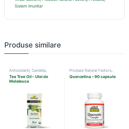
Sistem imunitar
Produse similare
Antioxidanti
,
Candida
,
Produse Natural Factors
,
Produse New Roots
,
Sistem
Alergii
,
Sistem imunitar
Tea Tree Oil – Ulei de
Quercetina – 90 capsule
imunitar
Melaleuca