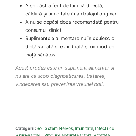
A se păstra ferit de lumină directă,
căldură și umiditate în ambalajul originar!
A nu se depăşi doza recomandată pentru
consumul zilnic!
Suplimentele alimentare nu înlocuiesc o
dietă variată şi echilibrată şi un mod de
viață sănătos!
Acest produs este un supliment alimentar si
nu are ca scop diagnosticarea, tratarea,
vindecarea sau prevenirea vreunei boli.
Categorii:
Boli Sistem Nervos
,
Imunitate
,
Infectii cu
Virusi-Bacterii
,
Produse Natural Factors
,
Prostata
,