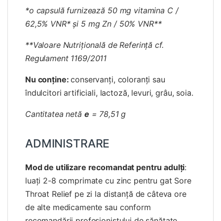
*o capsulă furnizează 50 mg vitamina C /
62,5% VNR* și 5 mg Zn / 50% VNR**
**Valoare Nutrițională de Referință cf.
Regulament 1169/2011
Nu conține:
conservanţi, coloranţi sau
îndulcitori artificiali, lactoză, levuri, grâu, soia.
Cantitatea netă
e
= 78,51 g
ADMINISTRARE
Mod de utilizare recomandat pentru adulți
:
luaţi 2-8 comprimate cu zinc pentru gat Sore
Throat Relief pe zi la distanță de câteva ore
de alte medicamente sau conform
recomandării profesionistului de sănătate.