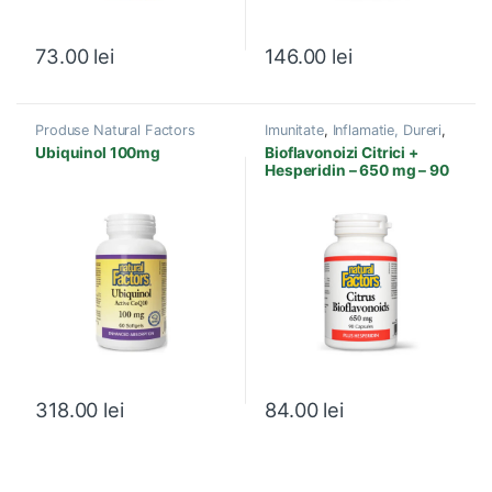
73.00
lei
146.00
lei
Produse Natural Factors
Imunitate
,
Inflamatie, Dureri
,
Produse Natural Factors
,
Ubiquinol 100mg
Bioflavonoizi Citrici +
Sistem imunitar
Hesperidin – 650 mg – 90
capsule
318.00
lei
84.00
lei