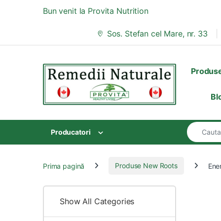
Skip to navigation
Skip to content
Bun venit la Provita Nutrition
Sos. Stefan cel Mare, nr. 33
Produs
Bl
Search for
Producatori
Prima pagină
Produse New Roots
Ene
Show All Categories