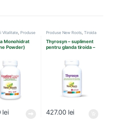
i Vitalitate
,
Produse
Produse New Roots
,
Tiroida
ts
,
Suplimente
na Monohidrat
Thyrosyn – supliment
ine Powder)
pentru glanda tiroida –
60 capsule
0
lei
427.00
lei