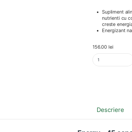
Supliment ali
nutrienti cu 
creste energia
Energizant na
156.00
lei
Energy – 45 capsule
Descriere