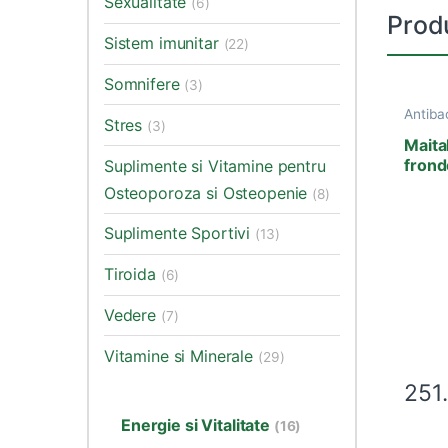
Sexualitate
(6)
Prod
Sistem imunitar
(22)
Somnifere
(3)
Antiba
Stres
(3)
Antiinf
Cardio
Maita
Terape
frond
Suplimente si Vitamine pentru
Anxiet
Bacteri
Osteoporoza si Osteopenie
(8)
Produ
Suplimente Sportivi
(13)
Tiroida
(6)
Vedere
(7)
Vitamine si Minerale
(29)
251
Energie si Vitalitate
(16)