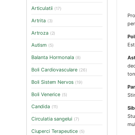
Articulatii
(17)
Pr
Artrita
(3)
pen
Artroza
(2)
Pol
Est
Autism
(5)
Balanta Hormonala
As
(8)
deo
Boli Cardiovasculare
(26)
ton
Boli Sistem Nervos
(19)
Pa
Boli Venerice
Sti
(5)
Candida
(11)
Si
Stu
Circulatia sangelui
(7)
mul
Ciuperci Terapeutice
(5)