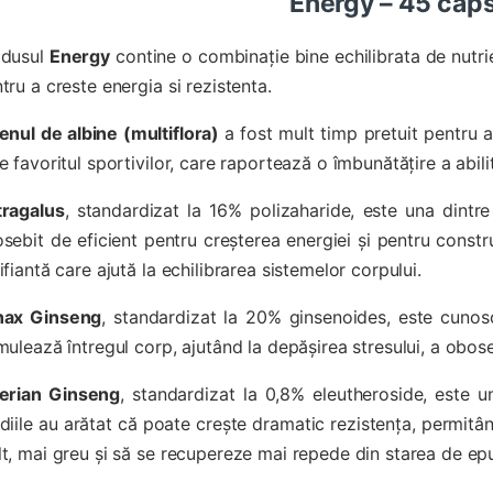
Energy – 45 cap
odusul
Energy
contine o combinație bine echilibrata de nutri
tru a creste energia si rezistenta.
enul de albine (multiflora)
a fost mult timp pretuit pentru a
e favoritul sportivilor, care raportează o îmbunătățire a abilităț
tragalus
, standardizat la 16% polizaharide, este una dintre
sebit de eficient pentru creșterea energiei și pentru constru
ifiantă care ajută la echilibrarea sistemelor corpului.
nax Ginseng
, standardizat la 20% ginsenoides, este cunosc
mulează întregul corp, ajutând la depășirea stresului, a oboseli
berian Ginseng
, standardizat la 0,8% eleutheroside, este u
diile au arătat că poate crește dramatic rezistența, permitân
t, mai greu și să se recupereze mai repede din starea de epu