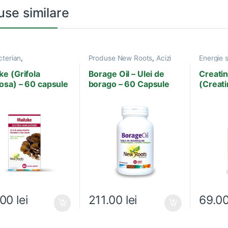
use similare
cterian
,
Produse New Roots
,
Acizi
Energie s
lamator
,
Antiviral
,
Boli
grasi esentiali
New Roo
vasculare
,
Ciuperci
Sportivi
ke (Grifola
Borage Oil – Ulei de
Creati
utice
,
Depresie si
osa) – 60 capsule
borago – 60 Capsule
(Creat
ate
,
Infectii cu Virusi-
Moi
i
,
Inflamatie, Dureri
,
se New Roots
.00
lei
211.00
lei
69.0