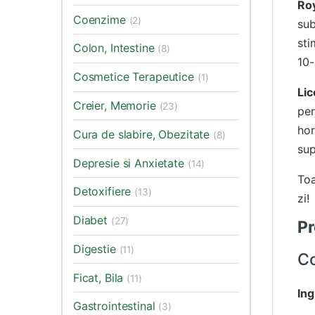
Ro
Coenzime
(2)
sub
sti
Colon, Intestine
(8)
10-
Cosmetice Terapeutice
(1)
Lic
Creier, Memorie
(23)
pen
hor
Cura de slabire, Obezitate
(8)
sup
Depresie si Anxietate
(14)
Toa
Detoxifiere
(13)
zi!
Diabet
(27)
Pr
Digestie
(11)
Co
Ficat, Bila
(11)
Ing
Gastrointestinal
(3)