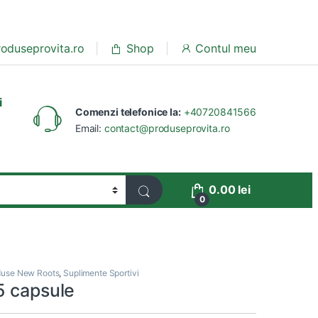
oduseprovita.ro
Shop
Contul meu
i
Comenzi telefonice la:
+40720841566
Email:
contact@produseprovita.ro
0.00
lei
0
duse New Roots
,
Suplimente Sportivi
5 capsule