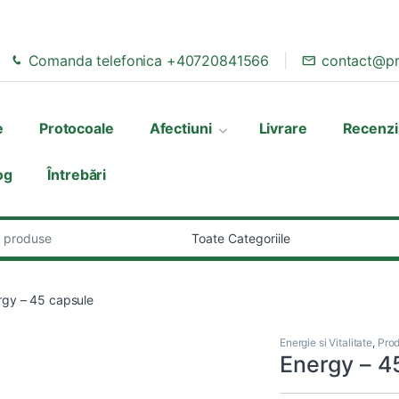
Comanda telefonica +40720841566
contact@pr
e
Protocoale
Afectiuni
Livrare
Recenzi
og
Întrebări
:
rgy – 45 capsule
Energie si Vitalitate
,
Pro
Energy – 4