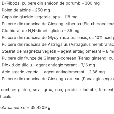
D-Riboza, pulbere din amidon de porumb – 300 mg
Polen de albine – 250 mg
Capsula: glucide vegetale, apa – 118 mg
Pulbere din radacina de Ginseng- siberian (Eleutherococcu
Clorhidrat de N,N-dimetillglicina – 35 mg
Pulbere din radacina de Glycyrrhiza uralensis, cu 10% acid g
Pulbere din radacina de Astragalus (Astragalus membranac
Stearat de magneziu vegetal – agent antiaglomerant – 8 m
Pulbere din frunze de Ginseng-coreean (Panax ginseng) cu
Dioxid de siliciu – agent antiaglomerant – 7,16 mg
Acid stearic vegetal – agent antiaglomerant – 2,86 mg
Pulbere din radacina de Ginseng-coreean (Panax ginseng)
contine: gluten, soia, grau, oua, produse lactate, fermenti
ficiali.
utatea neta e
= 39,4209 g.