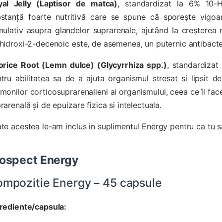
yal Jelly (Laptisor de matca)
, standardizat la 6% 10-H
stanță foarte nutritivă care se spune că sporește vigoar
mulativ asupra glandelor suprarenale, ajutând la creșterea n
hidroxi-2-decenoic este, de asemenea, un puternic antibacte
orice Root (Lemn dulce) (Glycyrrhiza spp.)
, standardizat 
tru abilitatea sa de a ajuta organismul stresat si lipsit 
monilor corticosuprarenalieni ai organismului, ceea ce îl face
rarenală și de epuizare fizica si intelectuala.
te acestea le-am inclus in suplimentul Energy pentru ca tu sa
ospect Energy
mpozitie Energy – 45 capsule
rediente/capsula: