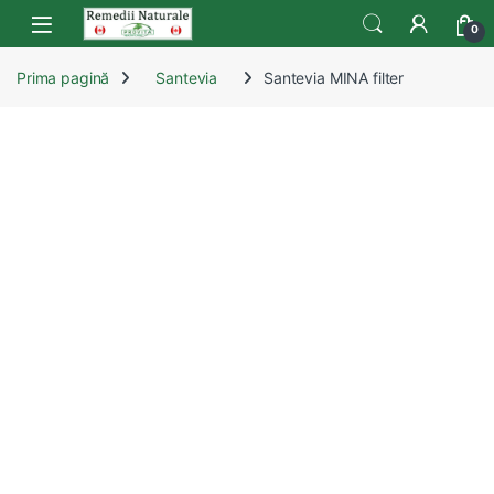
Skip to navigation
Skip to content
Open
0
Prima pagină
Santevia
Santevia MINA filter