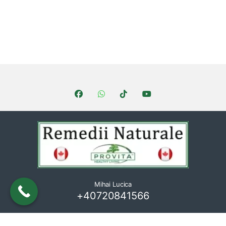
Brands Carousel
Mihai Lucica
+40720841566