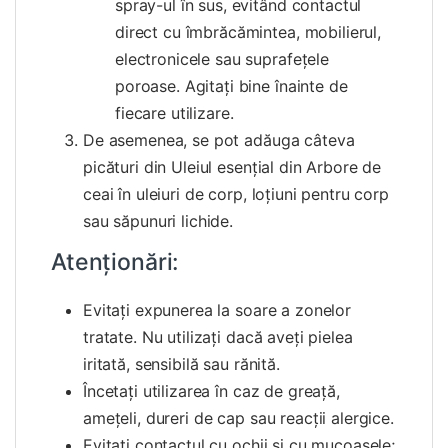
spray-ul în sus, evitând contactul
direct cu îmbrăcămintea, mobilierul,
electronicele sau suprafețele
poroase. Agitați bine înainte de
fiecare utilizare.
De asemenea, se pot adăuga câteva
picături din Uleiul esențial din Arbore de
ceai în uleiuri de corp, loțiuni pentru corp
sau săpunuri lichide.
Atenționări:
Evitați expunerea la soare a zonelor
tratate. Nu utilizați dacă aveți pielea
iritată, sensibilă sau rănită.
Încetați utilizarea în caz de greață,
amețeli, dureri de cap sau reacții alergice.
Evitați contactul cu ochii și cu mucoasele;