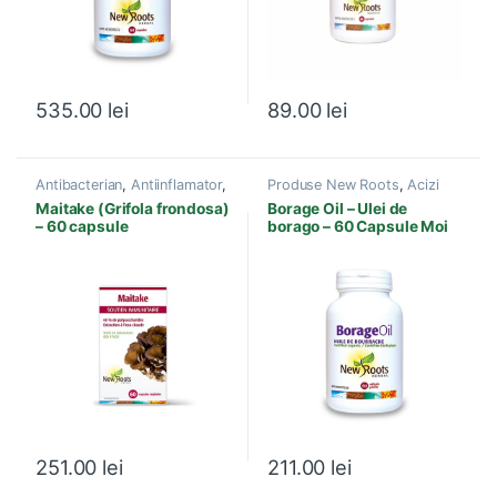
535.00
lei
89.00
lei
Antibacterian
,
Antiinflamator
,
Produse New Roots
,
Acizi
Antiviral
,
Boli
grasi esentiali
Maitake (Grifola frondosa)
Borage Oil – Ulei de
Cardiovasculare
,
Ciuperci
– 60 capsule
borago – 60 Capsule Moi
Terapeutice
,
Depresie si
Anxietate
,
Infectii cu Virusi-
Bacterii
,
Inflamatie, Dureri
,
Produse New Roots
251.00
lei
211.00
lei