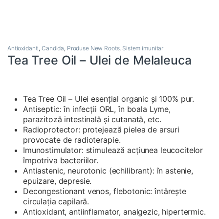
Antioxidanti
,
Candida
,
Produse New Roots
,
Sistem imunitar
Tea Tree Oil – Ulei de Melaleuca
Tea Tree Oil – Ulei esențial organic și 100% pur.
Antiseptic: în infecții ORL, în boala Lyme,
parazitoză intestinală și cutanată, etc.
Radioprotector: protejează pielea de arsuri
provocate de radioterapie.
Imunostimulator: stimulează acțiunea leucocitelor
împotriva bacteriilor.
Antiastenic, neurotonic (echilibrant): în astenie,
epuizare, depresie.
Decongestionant venos, flebotonic: întărește
circulația capilară.
Antioxidant, antiinflamator, analgezic, hipertermic.