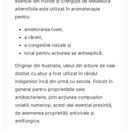
esențial din frunze și crenguțe de
Melaleuca
alternifolia
este utilizat în aromaterapie
pentru:
ameliorarea tusei,
a răcelii,
a congestiei nazale și
local pentru acțiunea sa antiseptică.
Originar din Australia, uleiul din arbore de ceai
distilat cu abur a fost utilizat în rândul
indigenilor încă din urmă cu secole. Folosit în
general pentru proprietățile sale
antibacteriene, prin acțiunea compușilor
volatili numeroși, acest ulei esențial prezintă,
de asemenea proprietăți antivirale și
antifungice.