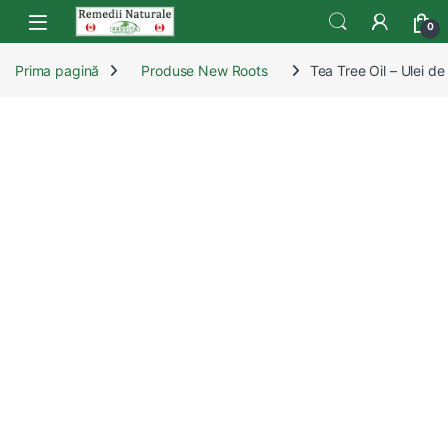
Skip to navigation
Skip to content
Open
0
Prima pagină
Produse New Roots
Tea Tree Oil – Ulei d