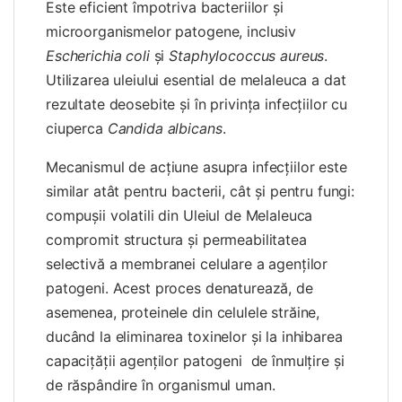
Este eficient împotriva bacteriilor și
microorganismelor patogene, inclusiv
Escherichia coli
și
Staphylococcus aureus
.
Utilizarea uleiului esential de melaleuca a dat
rezultate deosebite și în privința infecțiilor cu
ciuperca
Candida albicans
.
Mecanismul de acțiune asupra infecțiilor este
similar atât pentru bacterii, cât și pentru fungi:
compușii volatili din Uleiul de Melaleuca
compromit structura și permeabilitatea
selectivă a membranei celulare a agenților
patogeni. Acest proces denaturează, de
asemenea, proteinele din celulele străine,
ducând la eliminarea toxinelor și la inhibarea
capacițății agenților patogeni de înmulțire și
de răspândire în organismul uman.