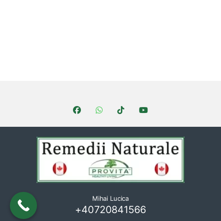
Brands Carousel
Mihai Lucica
+40720841566