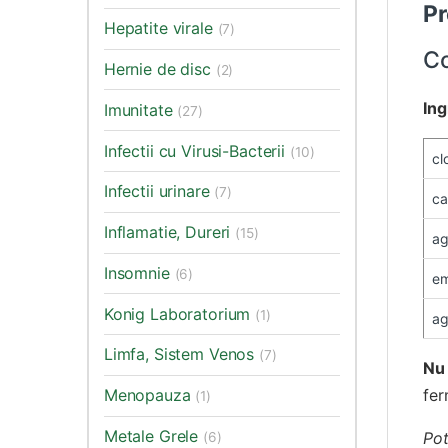
Pr
Hepatite virale
(7)
C
Hernie de disc
(2)
Ing
Imunitate
(27)
Infectii cu Virusi-Bacterii
(10)
cl
Infectii urinare
(7)
ca
Inflamatie, Dureri
(15)
ag
Insomnie
(6)
em
Konig Laboratorium
(1)
ag
Limfa, Sistem Venos
(7)
Nu 
fer
Menopauza
(1)
Metale Grele
Pot
(6)