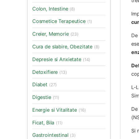
tre
Colon, Intestine
(8)
Imp
Cosmetice Terapeutice
cur
(1)
Creier, Memorie
(23)
De 
ese
Cura de slabire, Obezitate
(8)
en
Depresie si Anxietate
(14)
Def
Detoxifiere
(13)
cop
Diabet
(27)
L-L
Sim
Digestie
(11)
De 
Energie si Vitalitate
(16)
(NS
Ficat, Bila
(11)
Si 
Gastrointestinal
(3)