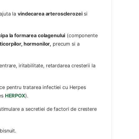
ajuta la
vindecarea arterosclerozei
si
cipa la formarea colagenului
(componente
ticorpilor, hormonilor,
precum si a
rare, iritabilitate, retardarea cresterii la
ce pentru tratarea infectiei cu Herpes
pes
HERPOX
).
mulare a secretiei de factori de crestere
isnuit.