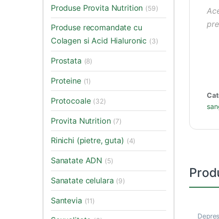
Produse Provita Nutrition
(59)
Ace
pre
Produse recomandate cu
Colagen si Acid Hialuronic
(3)
Prostata
(8)
Proteine
(1)
Cat
Protocoale
(32)
san
Provita Nutrition
(7)
Rinichi (pietre, guta)
(4)
Sanatate ADN
(5)
Prod
Sanatate celulara
(9)
Santevia
(11)
Depres