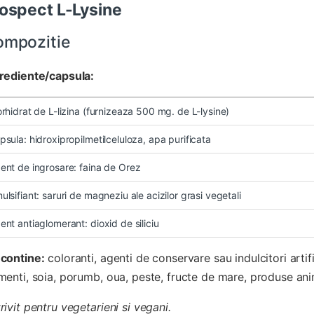
ospect L-Lysine
ompozitie
rediente/capsula:
orhidrat de L-lizina (furnizeaza 500 mg. de L-lysine)
psula: hidroxipropilmetilceluloza, apa purificata
ent de ingrosare: faina de Orez
ulsifiant: saruri de magneziu ale acizilor grasi vegetali
ent antiaglomerant: dioxid de siliciu
contine:
coloranti, agenti de conservare sau indulcitori artifi
menti, soia, porumb, oua, peste, fructe de mare, produse anim
rivit pentru vegetarieni si vegani.