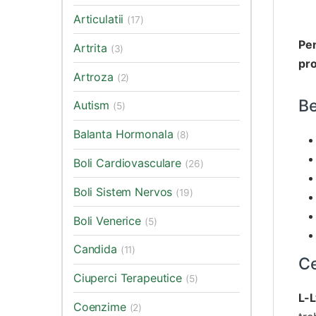
Articulatii
(17)
Pen
Artrita
(3)
pro
Artroza
(2)
Be
Autism
(5)
Balanta Hormonala
(8)
Boli Cardiovasculare
(26)
Boli Sistem Nervos
(19)
Boli Venerice
(5)
Candida
(11)
Ce
Ciuperci Terapeutice
(5)
L-L
Coenzime
(2)