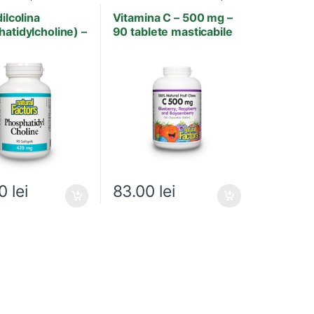
Factors
Antioxidanti
dilcolina
Vitamina C – 500 mg –
atidylcholine) –
90 tablete masticabile
sule
00
lei
83.00
lei