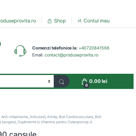
oduseprovita.ro
Shop
Contul meu
i
Comenzi telefonice la:
+40720841566
Email:
contact@produseprovita.ro
0.00
lei
0
,
Anti-imbatranire
,
Articulatii
,
Artrita
,
Boli Cardiovasculare
,
Boli
a sangelui
,
Suplimente si Vitamine pentru Osteoporoza si
90 capsule