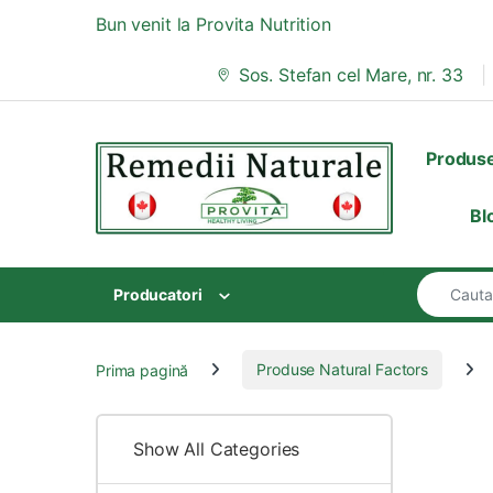
Skip to navigation
Skip to content
Bun venit la Provita Nutrition
Sos. Stefan cel Mare, nr. 33
Produs
Bl
Search for
Producatori
Prima pagină
Produse Natural Factors
Show All Categories