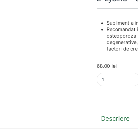
Supliment ali
Recomandat in
osteoporoza (i
degenerative,
factori de cre
68.00
lei
L-Lysine – 90 capsu
Descriere