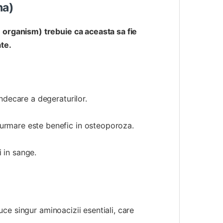
na
)
e organism) trebuie ca aceasta sa fie
ate.
indecare a degeraturilor.
 urmare este benefic in osteoporoza.
 in sange.
e singur aminoacizii esentiali, care