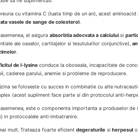
buie sa fie suplimentati.
reuna cu vitamina C (luata timp de un an), acest aminoacid 
ata vasele de sange de colesterol
.
asemenea, el asigura
absorbtia adecvata a calciului
si
parti
ntiale ale oaselor, cartilajelor si tesutulurilor conjunctive),
an
zimelor
.
icitul de l-lysine
conduce la oboseala, incapacitate de concent
ii, caderea parului, anemie si probleme de reproducere.
izina se foloseste cu succes in combinatie cu alte nutraceuti
plex (acest supliment face parte si din protocolul anti-her
asemenea, este o componenta importanta a produselor de sti
) in protocoalele anti-imbatranire.
mai mult. Trateaza foarte eficient
degeraturile
si
herpesul
ob