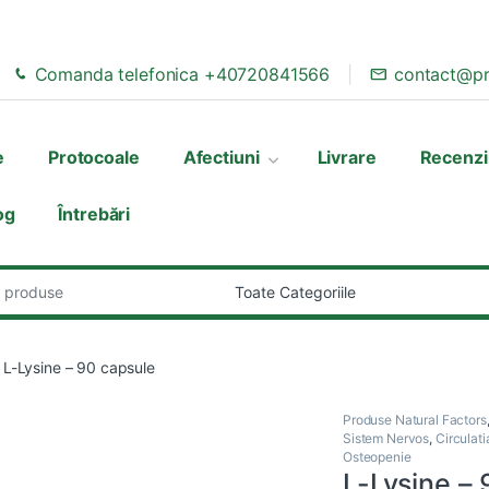
Comanda telefonica +40720841566
contact@pr
e
Protocoale
Afectiuni
Livrare
Recenzi
og
Întrebări
:
L-Lysine – 90 capsule
Produse Natural Factors
Sistem Nervos
,
Circulati
Osteopenie
L-Lysine – 