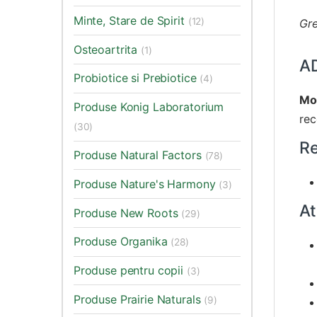
Minte, Stare de Spirit
(12)
Gre
Osteoartrita
(1)
A
Probiotice si Prebiotice
(4)
Mod
Produse Konig Laboratorium
rec
(30)
R
Produse Natural Factors
(78)
Produse Nature's Harmony
(3)
At
Produse New Roots
(29)
Produse Organika
(28)
Produse pentru copii
(3)
Produse Prairie Naturals
(9)