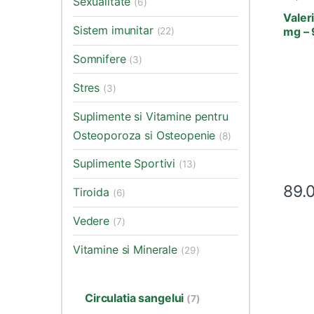
Sexualitate
(6)
Insomn
Factor
Valer
Sistem imunitar
mg – 
(22)
Somnifere
(3)
Stres
(3)
Suplimente si Vitamine pentru
Osteoporoza si Osteopenie
(8)
Suplimente Sportivi
(13)
89.
Tiroida
(6)
Vedere
(7)
Vitamine si Minerale
(29)
Circulatia sangelui
(7)