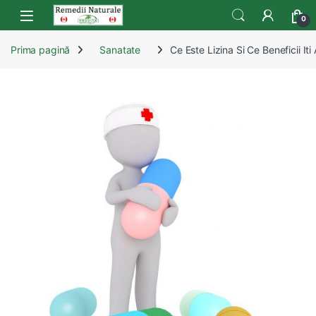
Skip to navigation
Skip to content
Open
0
Prima pagină
Sanatate
Ce Este Lizina Si Ce Beneficii It