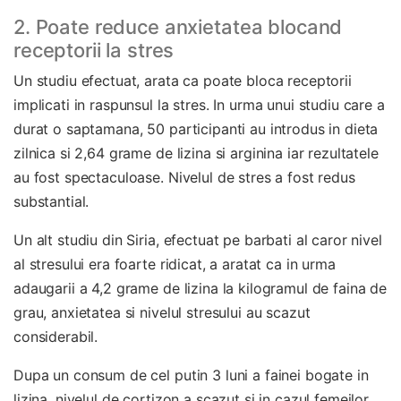
2. Poate reduce anxietatea blocand
receptorii la stres
Un studiu efectuat, arata ca poate bloca receptorii
implicati in raspunsul la stres. In urma unui studiu care a
durat o saptamana, 50 participanti au introdus in dieta
zilnica si 2,64 grame de lizina si arginina iar rezultatele
au fost spectaculoase. Nivelul de stres a fost redus
substantial.
Un alt studiu din Siria, efectuat pe barbati al caror nivel
al stresului era foarte ridicat, a aratat ca in urma
adaugarii a 4,2 grame de lizina la kilogramul de faina de
grau, anxietatea si nivelul stresului au scazut
considerabil.
Dupa un consum de cel putin 3 luni a fainei bogate in
lizina, nivelul de cortizon a scazut si in cazul femeilor.