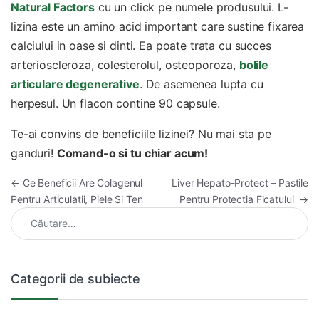
Natural Factors
cu un click pe numele produsului. L-
lizina este un amino acid important care sustine fixarea
calciului in oase si dinti. Ea poate trata cu succes
arterioscleroza, colesterolul, osteoporoza,
bolile
articulare degenerative
. De asemenea lupta cu
herpesul. Un flacon contine 90 capsule.
Te-ai convins de beneficiile lizinei? Nu mai sta pe
ganduri!
Comand-o si tu chiar acum!
Navigare în articole
←
Ce Beneficii Are Colagenul
Liver Hepato-Protect – Pastile
Pentru Articulatii, Piele Si Ten
Pentru Protectia Ficatului
→
Caută după:
Categorii de subiecte