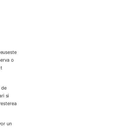
reuseste
serva o
ct
a de
ri si
resterea
vor un