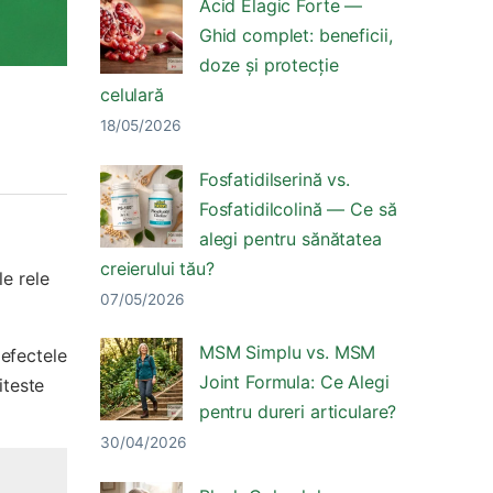
Acid Elagic Forte —
Ghid complet: beneficii,
doze și protecție
celulară
18/05/2026
Fosfatidilserină vs.
Fosfatidilcolină — Ce să
alegi pentru sănătatea
creierului tău?
le rele
07/05/2026
MSM Simplu vs. MSM
 efectele
Joint Formula: Ce Alegi
iteste
pentru dureri articulare?
30/04/2026