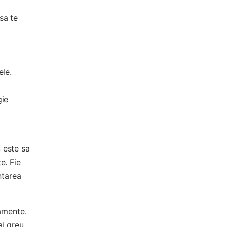
 sa te
ele.
gie
 este sa
e. Fie
ntarea
namente.
ai greu