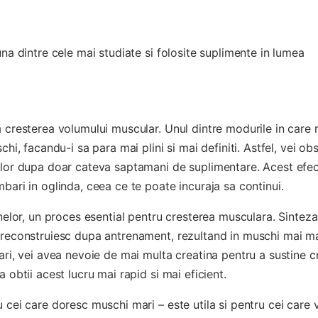
una dintre cele mai studiate si folosite suplimente in lumea
a cresterea volumului muscular. Unul dintre modurile in care 
chi, facandu-i sa para mai plini si mai definiti. Astfel, vei ob
hilor dupa doar cateva saptamani de suplimentare. Acest efe
bari in oglinda, ceea ce te poate incuraja sa continui.
inelor, un proces esential pentru cresterea musculara. Sintez
 reconstruiesc dupa antrenament, rezultand in muschi mai ma
ari, vei avea nevoie de mai multa creatina pentru a sustine c
 obtii acest lucru mai rapid si mai eficient.
 cei care doresc muschi mari – este utila si pentru cei care 