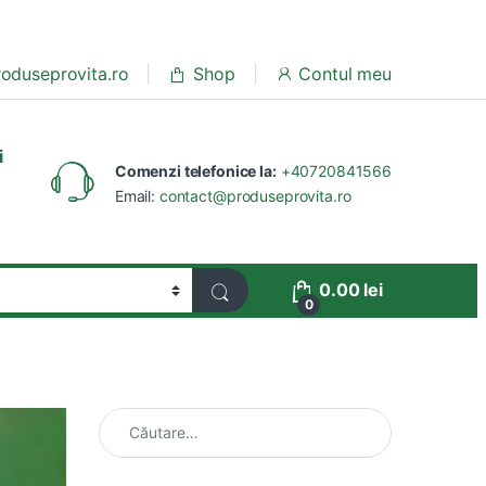
oduseprovita.ro
Shop
Contul meu
i
Comenzi telefonice la:
+40720841566
Email:
contact@produseprovita.ro
0.00
lei
0
Caută după: