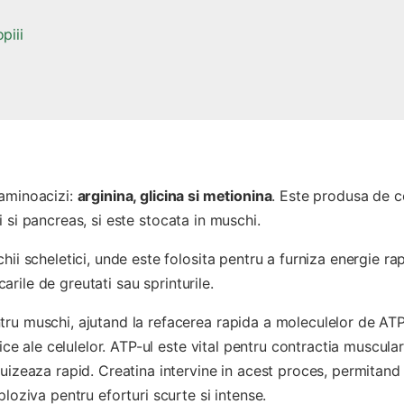
piii
 aminoacizi:
arginina, glicina si metionina
. Este produsa de c
chi si pancreas, si este stocata in muschi.
ii scheletici, unde este folosita pentru a furniza energie rap
carile de greutati sau sprinturile.
tru muschi, ajutand la refacerea rapida a moleculelor de AT
ice ale celulelor. ATP-ul este vital pentru contractia muscular
puizeaza rapid. Creatina intervine in acest proces, permitand
loziva pentru eforturi scurte si intense.