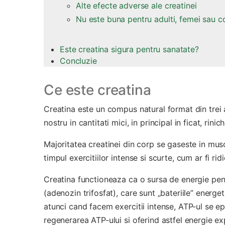
Alte efecte adverse ale creatinei
Nu este buna pentru adulti, femei sau co
Este creatina sigura pentru sanatate?
Concluzie
Ce este creatina
Creatina este un compus natural format din trei
nostru in cantitati mici, in principal in ficat, rini
Majoritatea creatinei din corp se gaseste in musch
timpul exercitiilor intense si scurte, cum ar fi ridi
Creatina functioneaza ca o sursa de energie pen
(adenozin trifosfat), care sunt „bateriile” energet
atunci cand facem exercitii intense, ATP-ul se e
regenerarea ATP-ului si oferind astfel energie exp