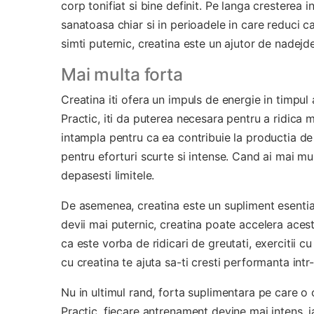
corp tonifiat si bine definit. Pe langa cresterea
sanatoasa chiar si in perioadele in care reduci cal
simti puternic, creatina este un ajutor de nadejde
Mai multa forta
Creatina iti ofera un impuls de energie in timpul
Practic, iti da puterea necesara pentru a ridica 
intampla pentru ca ea contribuie la productia de
pentru eforturi scurte si intense. Cand ai mai mu
depasesti limitele.
De asemenea, creatina este un supliment esential
devii mai puternic, creatina poate accelera acest
ca este vorba de ridicari de greutati, exercitii 
cu creatina te ajuta sa-ti cresti performanta intr-
Nu in ultimul rand, forta suplimentara pe care o 
Practic, fiecare antrenament devine mai intens, i