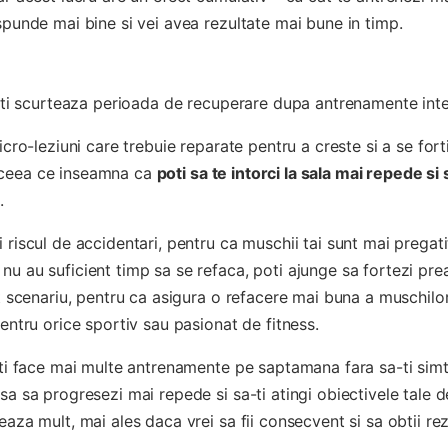
spunde mai bine si vei avea rezultate mai bune in timp.
a iti scurteaza perioada de recuperare dupa antrenamente int
icro-leziuni care trebuie reparate pentru a creste si a se forti
 ceea ce inseamna ca
poti sa te intorci la sala mai repede si 
.
 riscul de accidentari, pentru ca muschii tai sunt mai pregati
u au suficient timp sa se refaca, poti ajunge sa fortezi prea
st scenariu, pentru ca asigura o refacere mai buna a muschilor
pentru orice sportiv sau pasionat de fitness.
poti face mai multe antrenamente pe saptamana fara sa-ti simt
sa sa progresezi mai repede si sa-ti atingi obiectivele tale d
eaza mult, mai ales daca vrei sa fii consecvent si sa obtii re