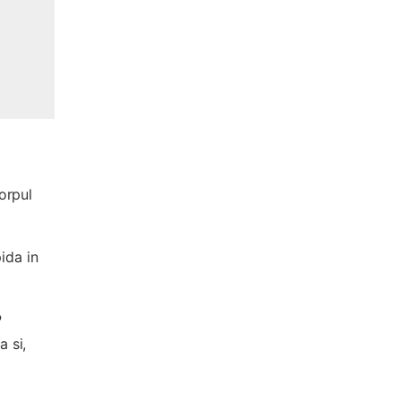
orpul
ida in
P
a si,