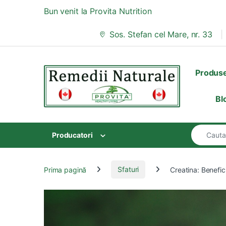
Skip to navigation
Skip to content
Bun venit la Provita Nutrition
Sos. Stefan cel Mare, nr. 33
Produs
Bl
Search for
Producatori
Prima pagină
Sfaturi
Creatina: Benefic