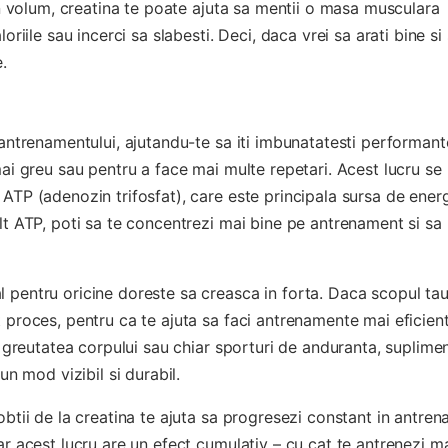
 in volum, creatina te poate ajuta sa mentii o masa musculara
oriile sau incerci sa slabesti. Deci, daca vrei sa arati bine si
.
 antrenamentului, ajutandu-te sa iti imbunatatesti performant
mai greu sau pentru a face mai multe repetari. Acest lucru se
 ATP (adenozin trifosfat), care este principala sursa de ener
lt ATP, poti sa te concentrezi mai bine pe antrenament si sa
 pentru oricine doreste sa creasca in forta. Daca scopul tau
 proces, pentru ca te ajuta sa faci antrenamente mai eficient
cu greutatea corpului sau chiar sporturi de anduranta, suplime
un mod vizibil si durabil.
obtii de la creatina te ajuta sa progresezi constant in antre
ar acest lucru are un efect cumulativ – cu cat te antrenezi m