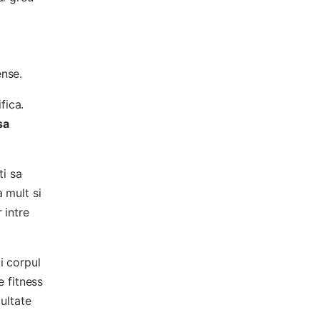
ense.
fica.
sa
ti sa
 mult si
 intre
i corpul
e fitness
zultate