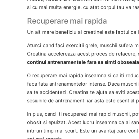
si cu mai multa energie, cu atat corpul tau va ra
Recuperare mai rapida
Un alt mare beneficiu al creatinei este faptul c
Atunci cand faci exercitii grele, muschii sufera m
Creatina accelereaza acest proces de refacere,
continui antrenamentele fara sa simti oboseala
O recuperare mai rapida inseamna si ca iti reduci
faca fata antrenamentelor intense. Daca muschii n
sa te accidentezi. Creatina te ajuta sa eviti ace
sesiunile de antrenament, iar asta este esential 
In plus, cand iti recuperezi mai rapid muschii, 
obosit si epuizat. Acest lucru inseamna ca ai san
intr-un timp mai scurt. Este un avantaj care cont
cat mai repede.