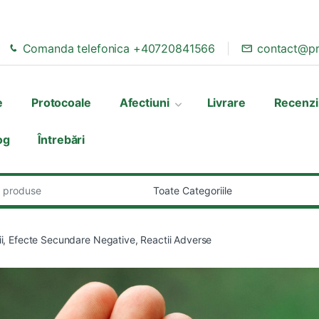
Comanda telefonica +40720841566
contact@pr
e
Protocoale
Afectiuni
Livrare
Recenzi
og
Întrebări
:
ii, Efecte Secundare Negative, Reactii Adverse