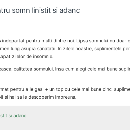
ru somn linistit si adanc
indepartat pentru multi dintre noi. Lipsa somnului nu doar 
en lung asupra sanatatii. In zilele noastre, suplimentele pe
apat zilelor de insomnie.
easca, calitatea somnului. Insa cum alegi cele mai bune supl
 urmat pentru a le gasi + un top cu cele mai bune cinci suplim
il si hai sa le descoperim impreuna.
stit si adanc