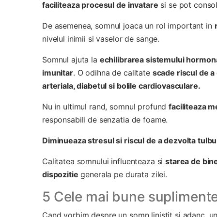
faciliteaza procesul de invatare
si se pot consol
De asemenea, somnul joaca un rol important in
nivelul inimii si vaselor de sange.
Somnul ajuta la
echilibrarea sistemului hormon
imunitar
. O odihna de calitate
scade riscul de a
arteriala, diabetul si bolile cardiovasculare.
Nu in ultimul rand, somnul profund
faciliteaza 
responsabili de senzatia de foame.
Diminueaza stresul si riscul de a dezvolta tulbu
Calitatea somnului influenteaza si
starea de bin
dispozitie
generala pe durata zilei.
5 Cele mai bune suplimente 
Cand vorbim despre un somn linistit si adanc, une