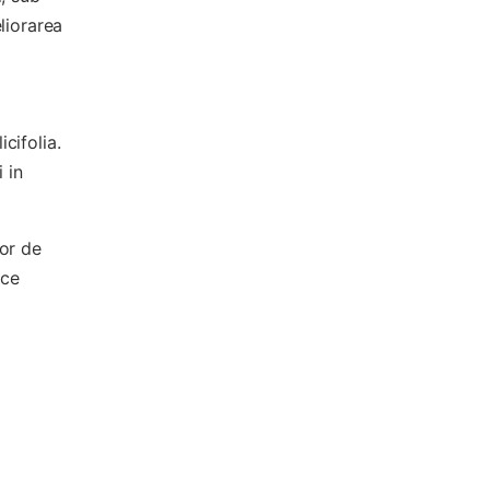
liorarea
cifolia.
 in
lor de
uce