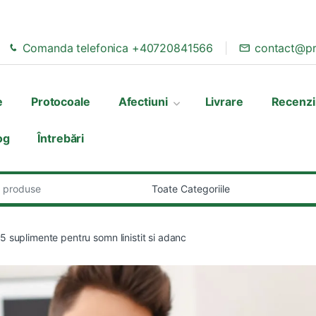
Comanda telefonica +40720841566
contact@pr
e
Protocoale
Afectiuni
Livrare
Recenzi
og
Întrebări
:
5 suplimente pentru somn linistit si adanc