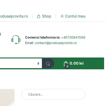
oduseprovita.ro
Shop
Contul meu
i
Comenzi telefonice la:
+40720841566
Email:
contact@produseprovita.ro
0.00
lei
0
Caută după: