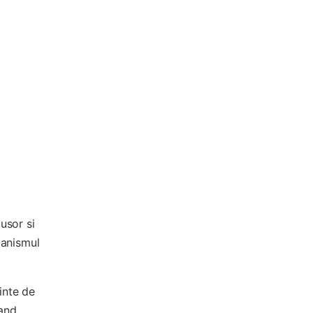
usor si
ganismul
ainte de
nand