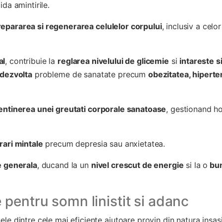
ida amintirile.
repararea si regenerarea celulelor corpului
, inclusiv a celor
al
, contribuie la
reglarea nivelului de glicemie
si
intareste s
 dezvolta
probleme de sanatate precum
obezitatea, hipert
mentinerea unei greutati corporale sanatoase
, gestionand h
rari mintale
precum depresia sau anxietatea.
e generala
, ducand la un
nivel crescut de energie
si la o
bu
pentru somn linistit si adanc
le dintre cele mai eficiente ajutoare provin din natura insas