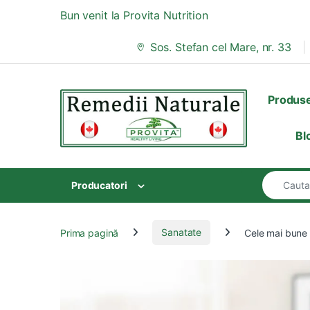
Skip to navigation
Skip to content
Bun venit la Provita Nutrition
Sos. Stefan cel Mare, nr. 33
Produs
Bl
Search for
Producatori
Prima pagină
Sanatate
Cele mai bune 