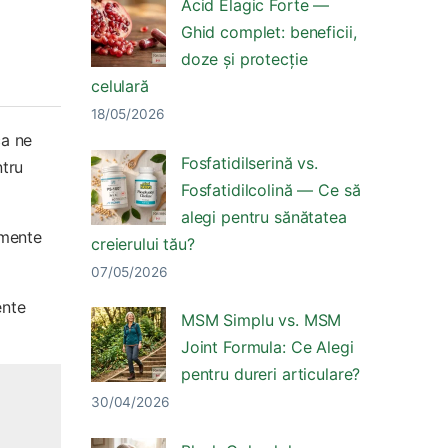
Acid Elagic Forte —
Ghid complet: beneficii,
doze și protecție
celulară
18/05/2026
ca ne
Fosfatidilserină vs.
ntru
Fosfatidilcolină — Ce să
alegi pentru sănătatea
imente
creierului tău?
07/05/2026
ente
MSM Simplu vs. MSM
Joint Formula: Ce Alegi
pentru dureri articulare?
30/04/2026