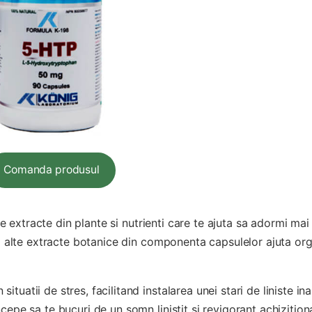
Comanda produsul
extracte din plante si nutrienti care te ajuta sa adormi mai 
 si alte extracte botanice din componenta capsulelor ajuta or
uatii de stres, facilitand instalarea unei stari de liniste in
cepe sa te bucuri de un somn linistit si revigorant achizitio