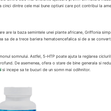
a cinci dintre cele mai bune optiuni care pot contribui la ame
e are la baza semintele unei plante africane, Griffonia simpli
a sa de a trece bariera hematoencefalica si de a se converti
onul somnului. Astfel, 5-HTP poate ajuta la reglarea cicluri
 profund. De asemenea, ofera o stare de bine generala si red
i
si incepe sa te bucuri de un somn mai odihnitor.