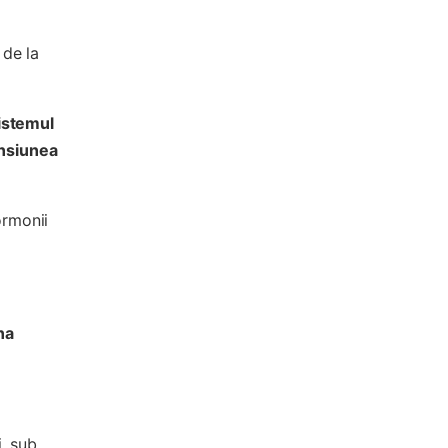
 de la
istemul
ensiunea
ormonii
na
i, sub