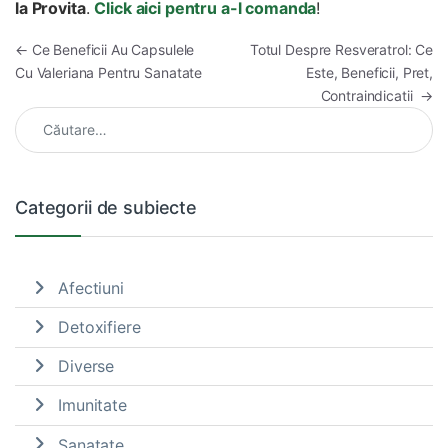
la Provita
.
Click aici pentru a-l comanda
!
Navigare în articole
←
Ce Beneficii Au Capsulele
Totul Despre Resveratrol: Ce
Cu Valeriana Pentru Sanatate
Este, Beneficii, Pret,
Contraindicatii
→
Caută după:
Categorii de subiecte
Afectiuni
Detoxifiere
Diverse
Imunitate
Sanatate