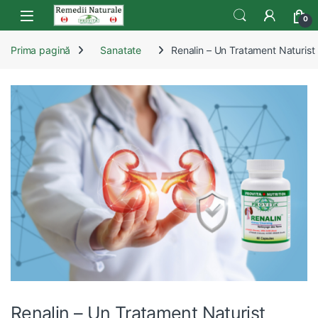
Skip to navigation
Skip to content
Open
0
Prima pagină
Sanatate
Renalin – Un Tratament Naturist 
Renalin – Un Tratament Naturist