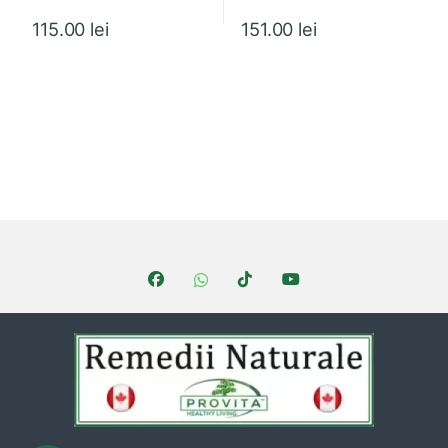
115.00
lei
151.00
lei
Brands Carousel