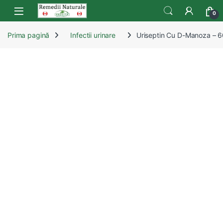
Skip to navigation
Skip to content
Open
0
Prima pagină
Infectii urinare
Uriseptin Cu D-Manoza – 