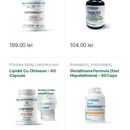
199.00
lei
104.00
lei
Produse Konig Laboratorium
Aminoacizi
,
Antioxidanti
,
Autism
,
Detoxifiere
,
Ficat,
Lipidol Cu Chitosan – 60
Glutathione Formula (fost
Bila
,
Hepatite virale
,
Capsule
Hepatothione) – 60 Caps
Imunitate
,
Metale Grele
,
Produse Konig Laboratorium
,
Sanatate celulara