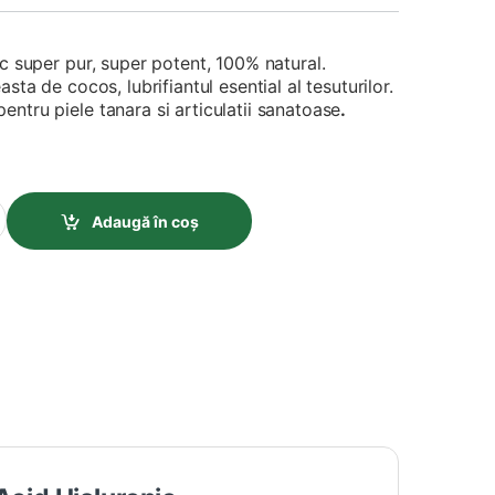
ic super pur, super potent, 100% natural.
asta de cocos, lubrifiantul esential al tesuturilor.
ntru piele tanara si articulatii sanatoase
.
luronic – 90 Capsule quantity
Adaugă în coș