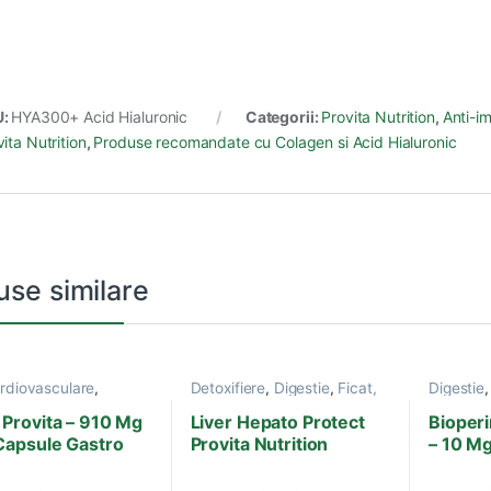
U:
HYA300+ Acid Hialuronic
Categorii:
Provita Nutrition
,
Anti-i
ita Nutrition
,
Produse recomandate cu Colagen si Acid Hialuronic
use similare
ardiovasculare
,
Detoxifiere
,
Digestie
,
Ficat,
Digestie
,
Limfa, Sistem Venos
,
Bila
,
Hepatite virale
,
Produse
Nutrition
 Grele
,
Produse
Provita Nutrition
Provita – 910 Mg
Liver Hepato Protect
Bioperi
 Nutrition
Capsule Gastro
Provita Nutrition
– 10 M
tente