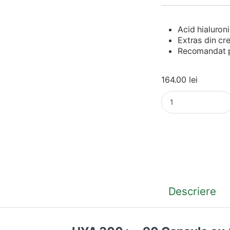
Acid hialuron
Extras din cre
Recomandat pe
164.00
lei
HYA-300+ – Acid Hia
Descriere