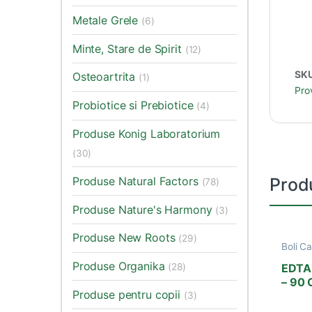
Metale Grele
(6)
Minte, Stare de Spirit
(12)
SK
Osteoartrita
(1)
Prov
Probiotice si Prebiotice
(4)
Produse Konig Laboratorium
(30)
Produse Natural Factors
Prod
(78)
Produse Nature's Harmony
(3)
Produse New Roots
(29)
Boli C
Diabet
Produse Organika
Metale
EDTA 
(28)
Provita
– 90 
Produse pentru copii
Rezis
(3)