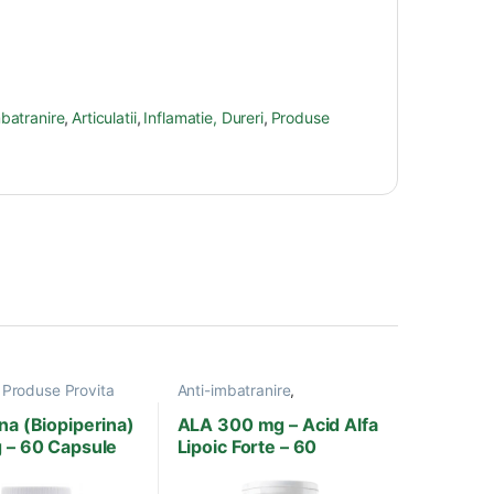
mbatranire
,
Articulatii
,
Inflamatie, Dureri
,
Produse
,
Produse Provita
Anti-imbatranire
,
Antioxidanti
,
Boli Sistem
Nervos
,
Diabet
,
Ficat, Bila
,
na (Biopiperina)
ALA 300 mg – Acid Alfa
Produse Provita Nutrition
g – 60 Capsule
Lipoic Forte – 60
Capsule