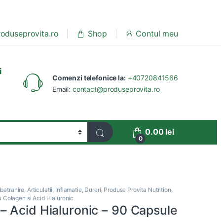
oduseprovita.ro
Shop
Contul meu
i
Comenzi telefonice la:
+40720841566
Email:
contact@produseprovita.ro
0.00
lei
0
batranire
,
Articulatii
,
Inflamatie, Dureri
,
Produse Provita Nutrition
,
Colagen si Acid Hialuronic
 Acid Hialuronic – 90 Capsule