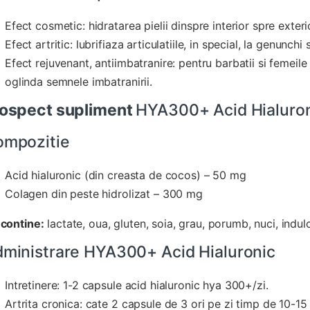
Efect cosmetic: hidratarea pielii dinspre interior spre exterior
Efect artritic: lubrifiaza articulatiile, in special, la genunchi s
Efect rejuvenant, antiimbatranire: pentru barbatii si femeile
oglinda semnele imbatranirii.
ospect supliment
HYA300+ Acid Hialuro
ompozitie
Acid hialuronic (din creasta de cocos) – 50 mg
Colagen din peste hidrolizat – 300 mg
contine:
lactate, oua, gluten, soia, grau, porumb, nuci, indulci
ministrare HYA300+ Acid Hialuronic
Intretinere: 1-2 capsule acid hialuronic hya 300+/zi.
Artrita cronica: cate 2 capsule de 3 ori pe zi timp de 10-15 