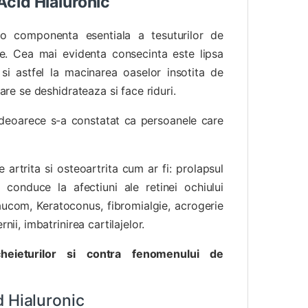
Acid Hialuronic
o componenta esentiala a tesuturilor de
re. Cea mai evidenta consecinta este lipsa
 si astfel la macinarea oaselor insotita de
care se deshidrateaza si face riduri.
i” deoarece s-a constatat ca persoanele care
e artrita si osteoartrita cum ar fi: prolapsul
c conduce la afectiuni ale retinei ochiului
laucom, Keratoconus, fibromialgie, acrogerie
nii, imbatrinirea cartilajelor.
cheieturilor si contra fenomenului de
d Hialuronic