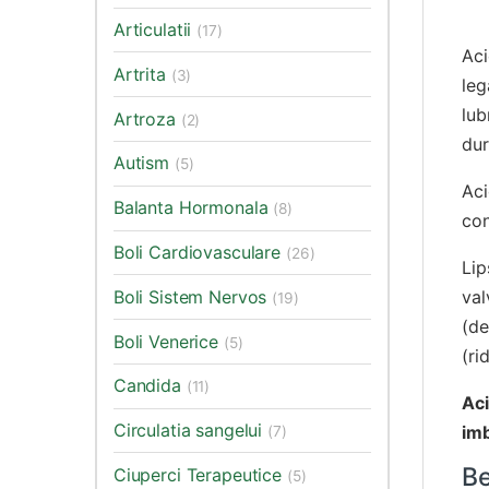
Articulatii
(17)
Ac
Artrita
(3)
leg
lub
Artroza
(2)
dur
Autism
(5)
Aci
Balanta Hormonala
(8)
con
Boli Cardiovasculare
(26)
Lip
Boli Sistem Nervos
val
(19)
(de
Boli Venerice
(5)
(ri
Candida
(11)
Ac
Circulatia sangelui
imb
(7)
Be
Ciuperci Terapeutice
(5)