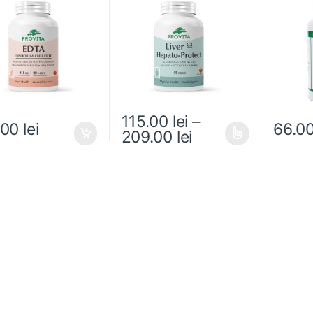
115.00
lei
–
.00
lei
66.0
Interval de prețu
209.00
lei
Acest produs are mai multe variații. O