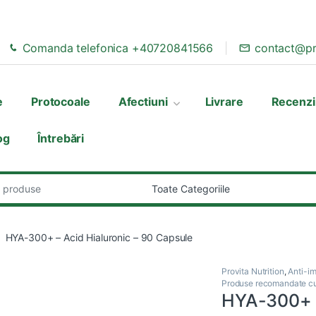
Comanda telefonica +40720841566
contact@pr
e
Protocoale
Afectiuni
Livrare
Recenzi
og
Întrebări
:
HYA-300+ – Acid Hialuronic – 90 Capsule
Provita Nutrition
,
Anti-im
Produse recomandate cu 
HYA-300+ –