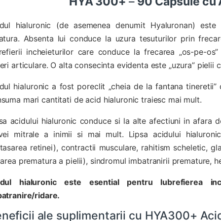
HYA 300+
–
90 Capsule cu 
idul hialuronic (de asemenea denumit Hyaluronan) este 
atura. Absenta lui conduce la uzura tesuturilor prin freca
refierii incheieturilor care conduce la frecarea „os-pe-os”
eri articulare. O alta consecinta evidenta este „uzura” pielii 
dul hialuronic a fost poreclit „cheia de la fantana tinereti
suma mari cantitati de acid hialuronic traiesc mai mult.
sa acidului hialuronic conduce si la alte afectiuni in afara d
vei mitrale a inimii si mai mult. Lipsa acidului hialuroni
tasarea retinei), contractii musculare, rahitism scheletic, g
darea prematura a pielii), sindromul imbatranirii premature, her
idul hialuronic este esential pentru lubrefierea in
atranire/ridare.
neficii ale suplimentarii cu HYA300+ Aci