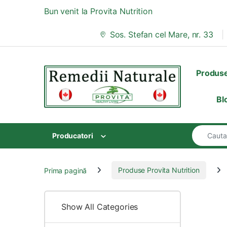
Skip to navigation
Skip to content
Bun venit la Provita Nutrition
Sos. Stefan cel Mare, nr. 33
Produs
Bl
Search for
Producatori
Prima pagină
Produse Provita Nutrition
Show All Categories