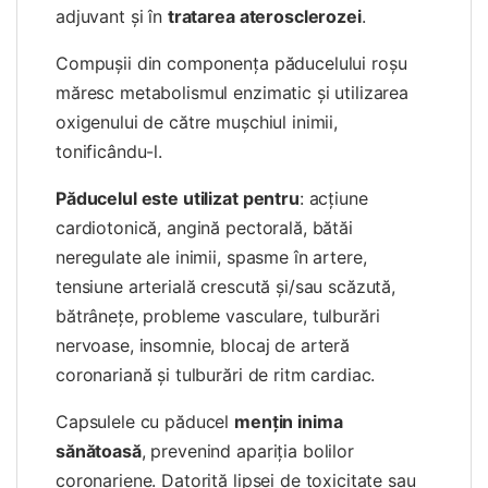
adjuvant şi în
tratarea aterosclerozei
.
Compuşii din componenţa păducelului roşu
măresc metabolismul enzimatic şi utilizarea
oxigenului de către muşchiul inimii,
tonificându-l.
Păducelul este utilizat pentru
: acţiune
cardiotonică, angină pectorală, bătăi
neregulate ale inimii, spasme în artere,
tensiune arterială crescută și/sau scăzută,
bătrâneţe, probleme vasculare, tulburări
nervoase, insomnie, blocaj de arteră
coronariană și tulburări de ritm cardiac.
Capsulele cu păducel
menţin inima
sănătoasă
, prevenind apariţia bolilor
coronariene. Datorită lipsei de toxicitate sau