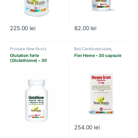
225.00
lei
82.00
lei
Produse New Roots
Boli Cardiovasculare
,
Produse New Roots
,
Glutation forte
Fier Heme – 30 capsule
Vitamine si Minerale
(Glutathione) – 30
capsule
254.00
lei