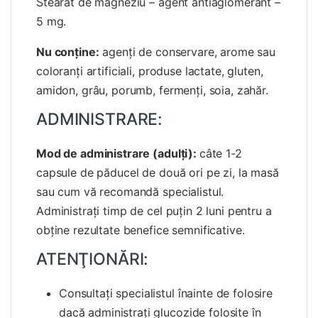
Stearat de magneziu – agent antiaglomerant –
5 mg.
Nu conţine:
agenţi de conservare, arome sau
coloranţi artificiali, produse lactate, gluten,
amidon, grâu, porumb, fermenţi, soia, zahăr.
ADMINISTRARE:
Mod de administrare (adulţi):
câte 1-2
capsule de păducel de două ori pe zi, la masă
sau cum vă recomandă specialistul.
Administraţi timp de cel puţin 2 luni pentru a
obţine rezultate benefice semnificative.
ATENŢIONĂRI:
Consultaţi specialistul înainte de folosire
dacă administraţi glucozide folosite în