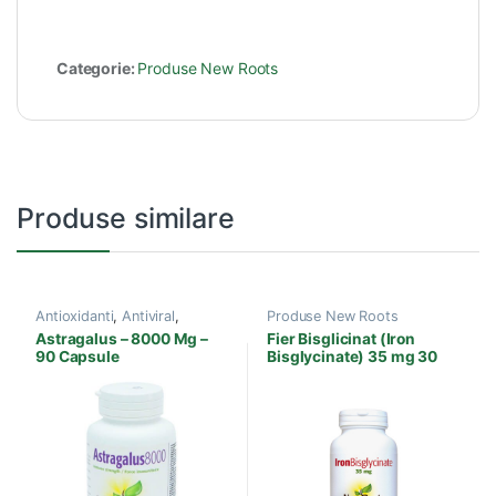
Categorie:
Produse New Roots
Produse similare
Antioxidanti
,
Antiviral
,
Produse New Roots
Diabet
,
Produse New Roots
,
Astragalus – 8000 Mg –
Fier Bisglicinat (Iron
Sistem imunitar
90 Capsule
Bisglycinate) 35 mg 30
capsule