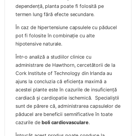
dependenţă, planta poate fi folosită pe
termen lung fără efecte secundare.
În caz de hipertensiune capsulele cu păducel
pot fi folosite în combinaţie cu alte
hipotensive naturale.
Într-o analiză a studiilor clinice cu
administrare de Hawthorn, cercetătorii de la
Cork Institute of Technology din Irlanda au
ajuns la concluzia că eficienţa maximă a
acestei plante este în cazurile de insuficienţă
cardiacă şi cardiopatie ischemică.
Specialiștii
sunt
de
părere
că
, administrarea capsulelor de
păducel
are beneficii semnificative în toate
cazurile de
boli cardiovasculare
.
Întrucât acest produs poate conduce la