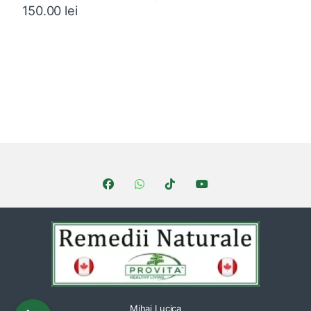
150.00
lei
Brands Carousel
Mihai Lucica