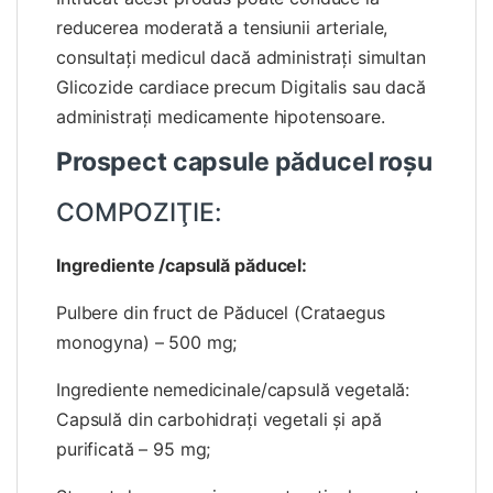
reducerea moderată a tensiunii arteriale,
consultaţi medicul dacă administraţi simultan
Glicozide cardiace precum Digitalis sau dacă
administraţi medicamente hipotensoare.
Prospect capsule păducel roşu
COMPOZIŢIE:
Ingrediente /capsulă păducel:
Pulbere din fruct de Păducel (Crataegus
monogyna) – 500 mg;
Ingrediente nemedicinale/capsulă vegetală:
Capsulă din carbohidraţi vegetali şi apă
purificată – 95 mg;