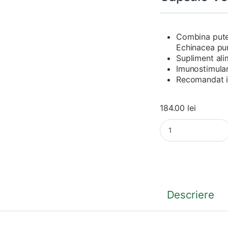
Combina puter
Echinacea pu
Supliment ali
Imunostimulan
Recomandat in 
184.00
lei
Echinacea Root Fort
Descriere