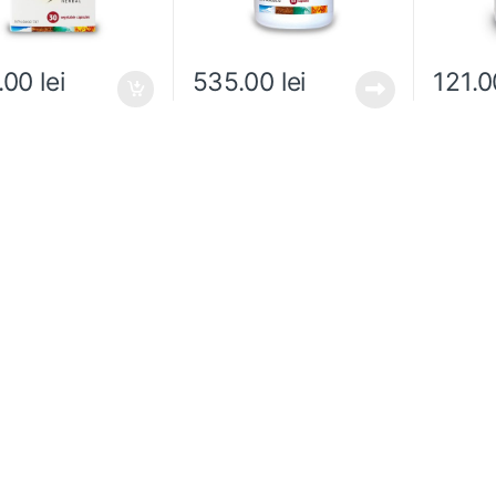
.00
lei
535.00
lei
121.