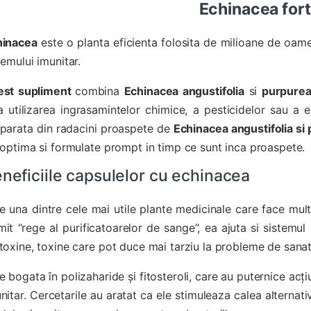
Echinacea for
hinacea
este o planta eficienta folosita de milioane de oamen
temului imunitar.
est supliment
combina
Echinacea angustifolia
si
purpure
a utilizarea ingrasamintelor chimice, a pesticidelor sau a er
parata din radacini proaspete de
Echinacea angustifolia si
 optima si formulate prompt in timp ce sunt inca proaspete.
neficiile capsulelor cu echinacea
e una dintre cele mai utile plante medicinale care face mul
it “rege al purificatoarelor de sange”, ea ajuta si sistemul 
toxine, toxine care pot duce mai tarziu la probleme de sanat
e bogata în polizaharide și fitosteroli, care au puternice acț
nitar. Cercetarile au aratat ca ele stimuleaza calea alternat