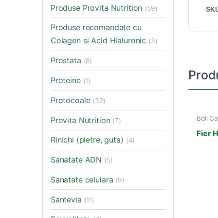
Produse Provita Nutrition
(59)
SK
Produse recomandate cu
Colagen si Acid Hialuronic
(3)
Prostata
(8)
Prod
Proteine
(1)
Protocoale
(32)
Boli C
Provita Nutrition
(7)
Produ
Vitami
Fier 
Rinichi (pietre, guta)
(4)
Sanatate ADN
(5)
Sanatate celulara
(9)
Santevia
(11)