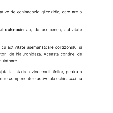
ative de echinacozid glicozidic, care are o
ul echinacin
au, de asemenea, activitate
cu activitate asemanatoare cortizonului si
atorii de hialuronidaza. Aceasta contine, de
mulatoare.
uta la intarirea vindecarii rănilor, pentru a
e dintre componentele active ale echinaceei au