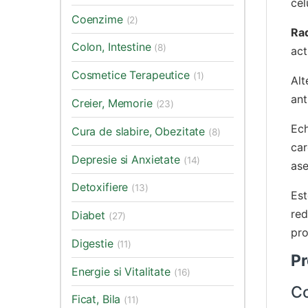
cel
Coenzime
(2)
Rad
Colon, Intestine
(8)
act
Cosmetice Terapeutice
(1)
Al
ant
Creier, Memorie
(23)
Ech
Cura de slabire, Obezitate
(8)
car
Depresie si Anxietate
(14)
ase
Detoxifiere
(13)
Est
red
Diabet
(27)
pro
Digestie
(11)
Pr
Energie si Vitalitate
(16)
C
Ficat, Bila
(11)