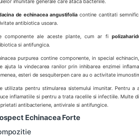
ulelor imunitare generale care ataca bacteriile.
acina de echinacea angustifolia
contine cantitati semnific
ivitate antibiotica usoara.
te componente ale aceste plante, cum ar fi
polizaharid
ibiotica si antifungica.
inacea purpurea contine componente, in special echinacin, 
e ajuta la vindecarea ranilor prin inhibarea enzimei inflam
menea, esteri de sesquiterpen care au o activitate imunosti
e utilizata pentru stimularea sistemului imunitar. Pentru a aj
uce inflamatiile si pentru a trata racelile si infectiile. Mult
prietati antibacteriene, antivirale si antifungice.
ospect Echinacea Forte
ompozitie