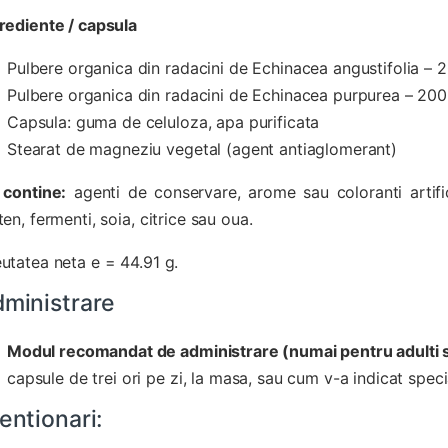
rediente / capsula
Pulbere organica din radacini de Echinacea angustifolia –
Pulbere organica din radacini de Echinacea purpurea – 20
Capsula: guma de celuloza, apa purificata
Stearat de magneziu vegetal (agent antiaglomerant)
contine:
agenti de conservare, arome sau coloranti artific
ten, fermenti, soia, citrice sau oua.
utatea neta e = 44.91 g.
ministrare
Modul recomandat de administrare (numai pentru adulti si 
capsule de trei ori pe zi, la masa, sau cum v-a indicat specia
entionari: