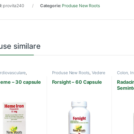
U:
provita240
Categorie:
Produse New Roots
use similare
ardiovasculare
,
Produse New Roots
,
Vedere
Colon, In
se New Roots
,
Ficat, Bil
ne si Minerale
Produse
Heme – 30 capsule
Forsight – 60 Capsule
Radaci
Vitamine 
Seminte
100 ca