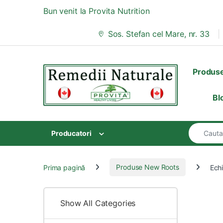
Skip to navigation
Skip to content
Bun venit la Provita Nutrition
Sos. Stefan cel Mare, nr. 33
Produs
Bl
Search for
Producatori
Prima pagină
Produse New Roots
Ech
Show All Categories