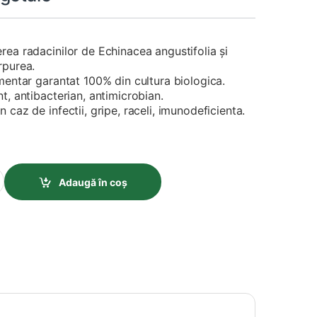
ea radacinilor de Echinacea angustifolia și
rpurea.
mentar garantat 100% din cultura biologica.
t, antibacterian, antimicrobian.
caz de infectii, gripe, raceli, imunodeficienta.
e - 400 Mg - 90 Capsule Vegetale quantity
Adaugă în coș