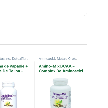
testine
,
Detoxifiere
,
Aminoacizi
,
Metale Grele
,
a
,
Hepatite virale
,
Produse New Roots
,
 New Roots
,
Proteine
,
Suplimente Sportivi
na de Papadie +
Amino-Mix BCAA –
si Minerale
 De Telina –
Complex De Aminoacizi
psule
Esentiali – 240 Pastile