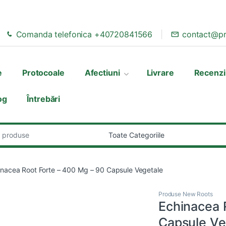
Comanda telefonica +40720841566
contact@pr
e
Protocoale
Afectiuni
Livrare
Recenzi
og
Întrebări
:
inacea Root Forte – 400 Mg – 90 Capsule Vegetale
Produse New Roots
Echinacea 
Capsule Ve