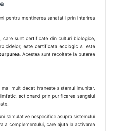
te
i pentru mentinerea sanatatii prin intarirea
a
, care sunt certificate din culturi biologice,
bicidelor, este certificata ecologic si este
 purpurea
. Acestea sunt recoltate la puterea
t mai mult decat hraneste sistemul imunitar.
limfatic, actionand prin purificarea sangelui
ate.
iuni stimulative nespecifice asupra sistemului
iva a complementului, care ajuta la activarea