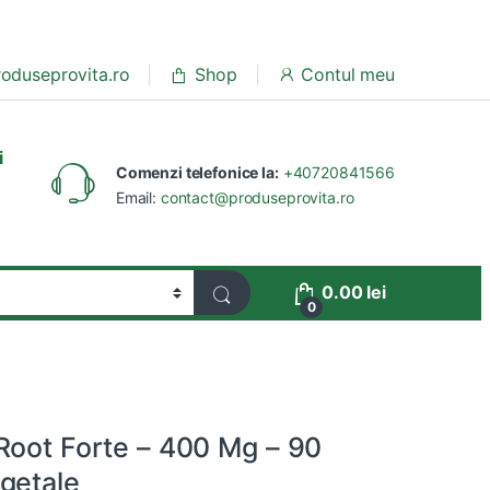
oduseprovita.ro
Shop
Contul meu
i
Comenzi telefonice la:
+40720841566
Email:
contact@produseprovita.ro
0.00
lei
0
Root Forte – 400 Mg – 90
getale