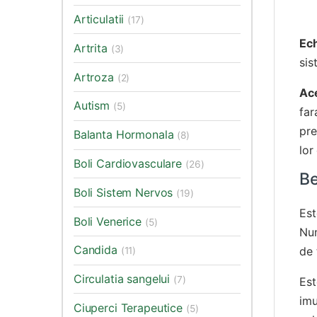
Articulatii
(17)
Ec
Artrita
(3)
sis
Artroza
(2)
Ac
Autism
(5)
far
pre
Balanta Hormonala
(8)
lor
Boli Cardiovasculare
(26)
Be
Boli Sistem Nervos
(19)
Est
Boli Venerice
(5)
Num
Candida
de 
(11)
Circulatia sangelui
(7)
Est
imu
Ciuperci Terapeutice
(5)