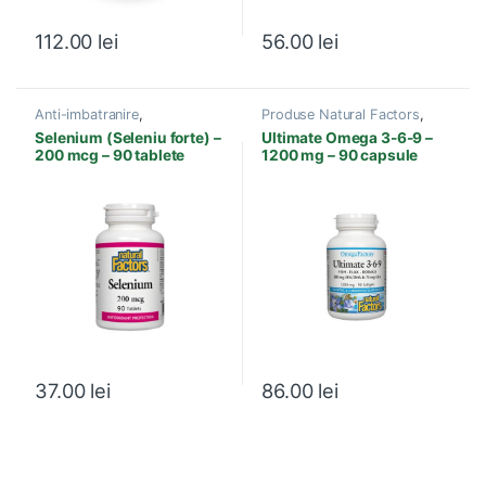
112.00
lei
56.00
lei
Anti-imbatranire
,
Produse Natural Factors
,
Antioxidanti
,
Energie si
Acizi grasi esentiali
,
Anti-
Selenium (Seleniu forte) –
Ultimate Omega 3-6-9 –
Vitalitate
,
Imunitate
,
Produse
imbatranire
,
Antiinflamator
,
200 mcg – 90 tablete
1200 mg – 90 capsule
Natural Factors
,
Prostata
,
Boli Cardiovasculare
,
Boli
Sistem imunitar
,
Tiroida
,
Sistem Nervos
,
Circulatia
Vitamine si Minerale
sangelui
,
Creier, Memorie
,
Sistem imunitar
37.00
lei
86.00
lei