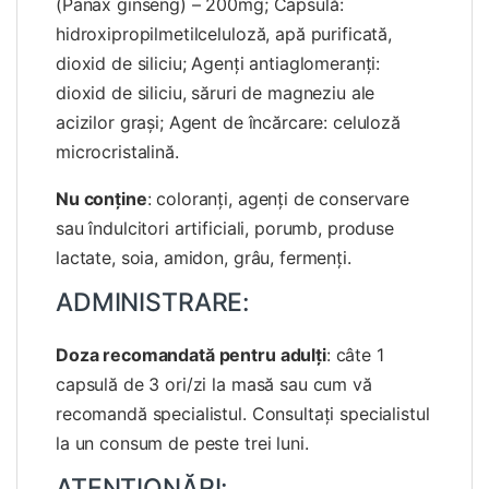
(Panax ginseng) – 200mg; Capsulă:
hidroxipropilmetilceluloză, apă purificată,
dioxid de siliciu; Agenţi antiaglomeranţi:
dioxid de siliciu, săruri de magneziu ale
acizilor graşi; Agent de încărcare: celuloză
microcristalină.
Nu conţine
: coloranţi, agenţi de conservare
sau îndulcitori artificiali, porumb, produse
lactate, soia, amidon, grâu, fermenţi.
ADMINISTRARE:
Doza recomandată pentru adulţi
: câte 1
capsulă de 3 ori/zi la masă sau cum vă
recomandă specialistul. Consultaţi specialistul
la un consum de peste trei luni.
ATENŢIONĂRI: