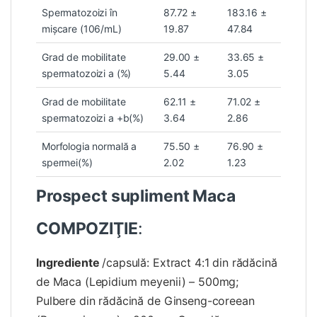
Spermatozoizi în
87.72 ±
183.16 ±
mişcare (106/mL)
19.87
47.84
Grad de mobilitate
29.00 ±
33.65 ±
spermatozoizi a (%)
5.44
3.05
Grad de mobilitate
62.11 ±
71.02 ±
spermatozoizi a +b(%)
3.64
2.86
Morfologia normală a
75.50 ±
76.90 ±
spermei(%)
2.02
1.23
Prospect supliment Maca
COMPOZIŢIE
:
Ingrediente
/capsulă: Extract 4:1 din rădăcină
de Maca (Lepidium meyenii) – 500mg;
Pulbere din rădăcină de Ginseng-coreean