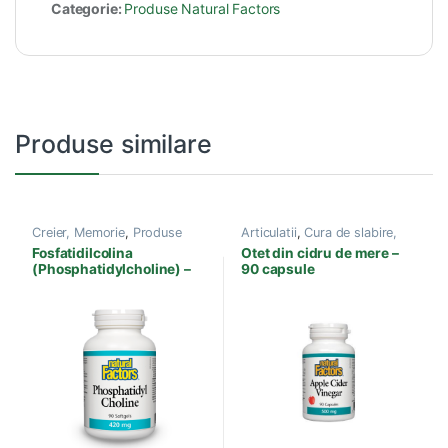
Categorie:
Produse Natural Factors
Produse similare
Creier, Memorie
,
Produse
Articulatii
,
Cura de slabire,
Natural Factors
Obezitate
,
Detoxifiere
,
Fosfatidilcolina
Otet din cidru de mere –
Inflamatie, Dureri
,
Produse
(Phosphatidylcholine) –
90 capsule
Natural Factors
90 capsule