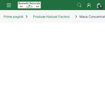
Skip to navigation
Skip to content
Open
0
Prima pagină
Produse Natural Factors
Maca Concentrat