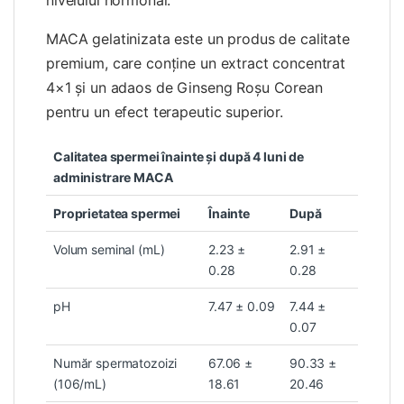
MACA gelatinizata este un produs de calitate
premium, care conţine un extract concentrat
4×1 şi un adaos de Ginseng Roşu Corean
pentru un efect terapeutic superior.
Calitatea spermei înainte şi după 4 luni de
administrare MACA
Proprietatea spermei
Înainte
După
Volum seminal (mL)
2.23 ±
2.91 ±
0.28
0.28
pH
7.47 ± 0.09
7.44 ±
0.07
Număr spermatozoizi
67.06 ±
90.33 ±
(106/mL)
18.61
20.46