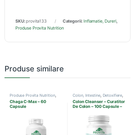
SKU:
provita133
Categorii:
Inflamatie, Dureri
,
Produse Provita Nutrition
Produse similare
Produse Provita Nutrition
,
Colon, Intestine
,
Detoxifiere
,
Ciuperci Terapeutice
,
Produse Provita Nutrition
Chaga C-Max – 60
Colon Cleanser – Curatitor
Imunitate
Capsule
De Colon – 100 Capsule –
Provita Nutrition