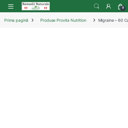
Skip to navigation
Skip to content
Open
0
Prima pagină
Produse Provita Nutrition
Migraine – 60 C