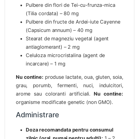
Pulbere din flori de Tei-cu-frunza-mica
(Tilia cordata) – 80 mg
Pulbere din fructe de Ardei-iute Cayenne
(Capsicum annuum) – 40 mg
Stearat de magneziu vegetal (agent
antiaglomerant) – 2 mg
Celuloza microcristalina (agent de
incarcare) – 1 mg
Nu contine:
produse lactate, oua, gluten, soia,
grau, porumb, fermenti, nuci, indulcitori,
arome sau coloranti artificiali.
Nu contine:
organisme modificate genetic (non GMO).
Administrare
Doza recomandata pentru consumul
zilnic (oral, numai pentru adulti):
1 – 2