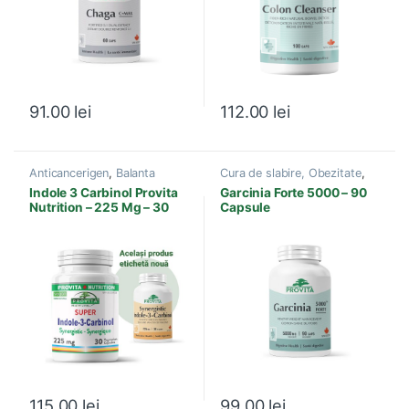
91.00
lei
112.00
lei
Anticancerigen
,
Balanta
Cura de slabire, Obezitate
,
Hormonala
,
Boli Venerice
,
Produse Provita Nutrition
Indole 3 Carbinol Provita
Garcinia Forte 5000 – 90
Produse Provita Nutrition
Nutrition – 225 Mg – 30
Capsule
Capsule
115.00
lei
99.00
lei