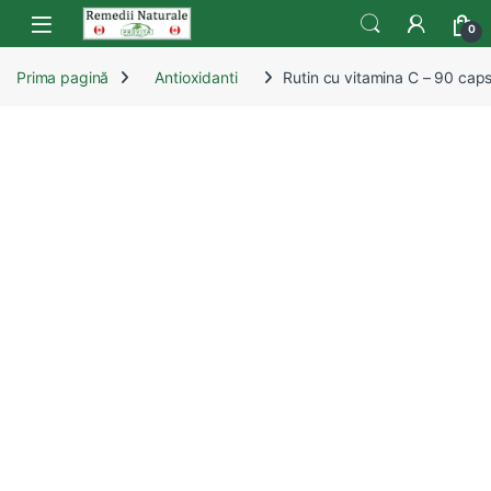
Skip to navigation
Skip to content
Open
0
Prima pagină
Antioxidanti
Rutin cu vitamina C – 90 cap