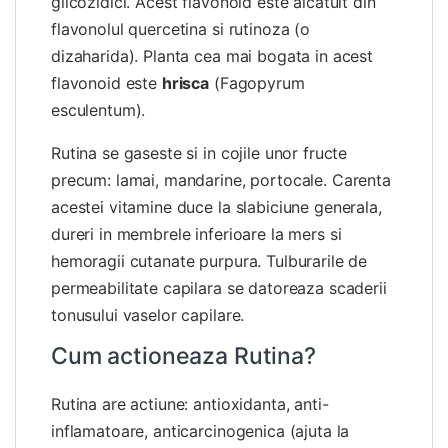
glicozidici. Acest flavonoid este alcatuit din
flavonolul quercetina si rutinoza (o
dizaharida). Planta cea mai bogata in acest
flavonoid este
hrisca
(Fagopyrum
esculentum).
Rutina
se gaseste si in cojile unor fructe
precum: lamai, mandarine, portocale. Carenta
acestei vitamine duce la slabiciune generala,
dureri in membrele inferioare la mers si
hemoragii cutanate purpura. Tulburarile de
permeabilitate capilara se datoreaza scaderii
tonusului vaselor capilare.
Cum actioneaza Rutina?
Rutina are actiune: antioxidanta, anti-
inflamatoare, anticarcinogenica (ajuta la