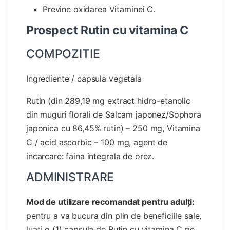
Previne oxidarea Vitaminei C.
Prospect Rutin cu vitamina C
COMPOZITIE
Ingrediente / capsula vegetala
Rutin (din 289,19 mg extract hidro-etanolic
din muguri florali de Salcam japonez/Sophora
japonica cu 86,45% rutin) – 250 mg, Vitamina
C / acid ascorbic – 100 mg, agent de
incarcare: faina integrala de orez.
ADMINISTRARE
Mod de utilizare recomandat pentru adulț
i:
pentru a va bucura din plin de beneficiile sale,
luaţi o (1) capsula de Rutin cu vitamina C pe