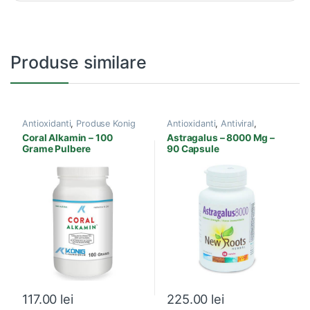
Produse similare
Antioxidanti
,
Produse Konig
Antioxidanti
,
Antiviral
,
Laboratorium
,
Vitamine si
Diabet
,
Produse New Roots
,
Coral Alkamin – 100
Astragalus – 8000 Mg –
Minerale
Sistem imunitar
Grame Pulbere
90 Capsule
117.00
lei
225.00
lei