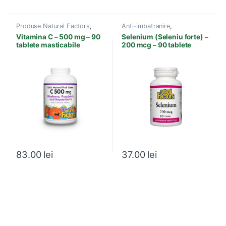
Produse Natural Factors
,
Anti-imbatranire
,
Antioxidanti
Antioxidanti
,
Energie si
Vitamina C – 500 mg – 90
Selenium (Seleniu forte) –
Vitalitate
,
Imunitate
,
Produse
tablete masticabile
200 mcg – 90 tablete
Natural Factors
,
Prostata
,
Sistem imunitar
,
Tiroida
,
Vitamine si Minerale
83.00
lei
37.00
lei