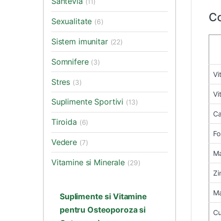
Santevia
(11)
C
Sexualitate
(6)
Sistem imunitar
(22)
Somnifere
(3)
Vi
Stres
(3)
Vi
Suplimente Sportivi
(13)
Ca
Tiroida
(6)
Fo
Vedere
(7)
Ma
Vitamine si Minerale
(29)
Zi
Ma
Suplimente si Vitamine
pentru Osteoporoza si
Cu