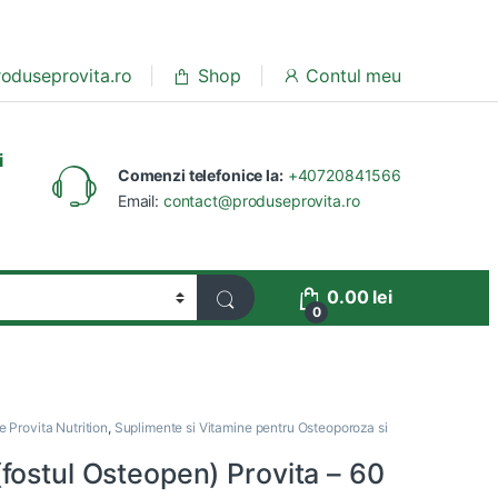
oduseprovita.ro
Shop
Contul meu
i
Comenzi telefonice la:
+40720841566
Email:
contact@produseprovita.ro
0.00
lei
0
 Provita Nutrition
,
Suplimente si Vitamine pentru Osteoporoza si
fostul Osteopen) Provita – 60