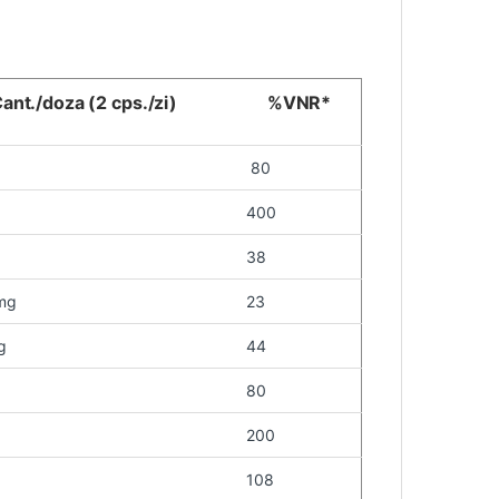
ant./doza (2 cps./zi)
%VNR*
80
400
38
mg
23
g
44
80
200
108