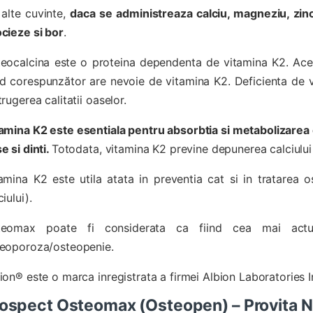
alte cuvinte,
daca se administreaza calciu, magneziu, zin
cieze si bor
.
eocalcina este o proteina dependenta de vitamina K2. Aces
 corespunzător are nevoie de vitamina K2. Deficienta de vit
trugerea calitatii oaselor.
amina K2 este esentiala pentru absorbtia si metabolizarea 
e si dinti.
Totodata, vitamina K2 previne depunerea calciului p
amina K2 este utila atata in preventia cat si in tratarea 
ciului).
teomax poate fi considerata ca fiind cea mai actua
eoporoza/osteopenie.
ion® este o marca inregistrata a firmei Albion Laboratories I
ospect Osteomax (Osteopen) – Provita Nu