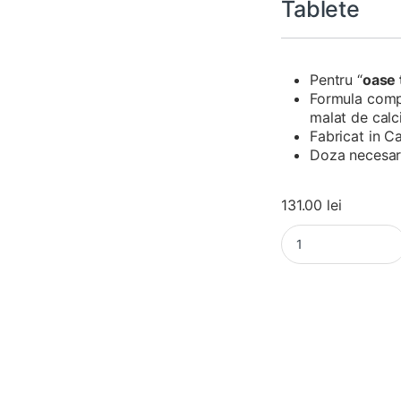
Tablete
Pentru “
oase 
Formula comp
malat de calci
Fabricat in 
Doza necesara
131.00
lei
Osteomax (fostul Os