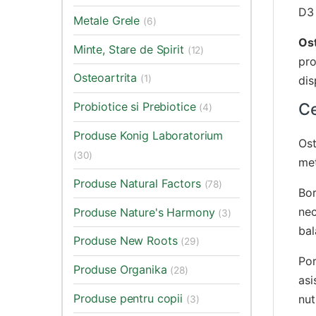
D3 
Metale Grele
(6)
Os
Minte, Stare de Spirit
(12)
pro
Osteoartrita
(1)
dis
Ce
Probiotice si Prebiotice
(4)
Produse Konig Laboratorium
Ost
(30)
met
Produse Natural Factors
(78)
Bor
nec
Produse Nature's Harmony
(3)
bal
Produse New Roots
(29)
Por
Produse Organika
(28)
asi
Produse pentru copii
nut
(3)