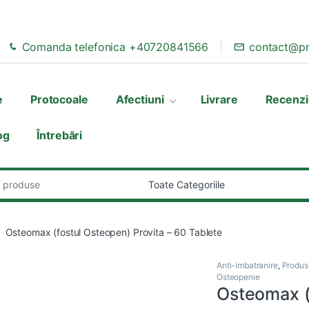
Comanda telefonica +40720841566
contact@pr
e
Protocoale
Afectiuni
Livrare
Recenzi
og
Întrebări
:
Osteomax (fostul Osteopen) Provita – 60 Tablete
Anti-imbatranire
,
Produse
Osteopenie
Osteomax (