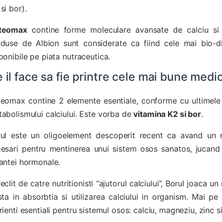
si bor).
teomax
contine forme moleculare avansate de calciu si 
duse de Albion sunt considerate ca fiind cele mai bio-di
ponibile pe piata nutraceutica.
 il face sa fie printre cele mai bune me
eomax contine 2 elemente esentiale, conforme cu ultimele s
abolismului calciului. Este vorba de
vitamina K2 si bor
.
ul este un oligoelement descoperit recent ca avand un ro
esari pentru mentinerea unui sistem osos sanatos, jucand
antei hormonale.
eclit de catre nutritionisti “ajutorul calciului”, Borul joaca 
sta in absorbtia si utilizarea calciului in organism. Mai pe
rienti esentiali pentru sistemul osos: calciu, magneziu, zinc s