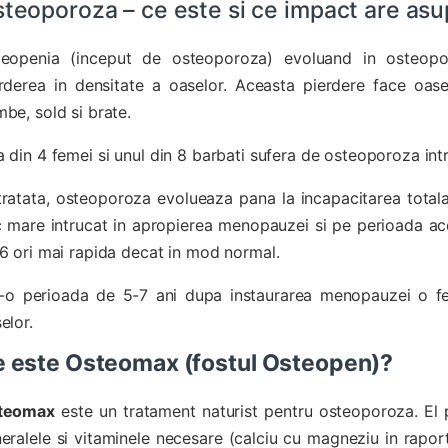
teoporoza – ce este si ce impact are asup
teopenia (inceput de osteoporoza) evoluand in osteopor
rderea in densitate a oaselor. Aceasta pierdere face oasele
be, sold si brate.
 din 4 femei si unul din 8 barbati sufera de osteoporoza in
ratata, osteoporoza evolueaza pana la incapacitarea totala
c mare intrucat in apropierea menopauzei si pe perioada ace
6 ori mai rapida decat in mod normal.
r-o perioada de 5-7 ani dupa instaurarea menopauzei o 
elor.
e este
Osteomax (fostul Osteopen)
?
teomax
este un tratament naturist pentru osteoporoza. El 
eralele si vitaminele necesare (calciu cu magneziu in raport 