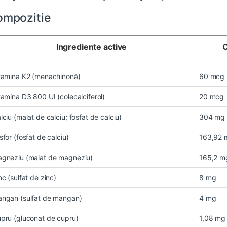
ompozitie
Ingrediente active
C
tamina K2 (menachinonă)
60 mcg
tamina D3 800 UI (colecalciferol)
20 mcg
lciu (malat de calciu; fosfat de calciu)
304 mg
sfor (fosfat de calciu)
163,92 
gneziu (malat de magneziu)
165,2 m
nc (sulfat de zinc)
8 mg
ngan (sulfat de mangan)
4 mg
pru (gluconat de cupru)
1,08 mg