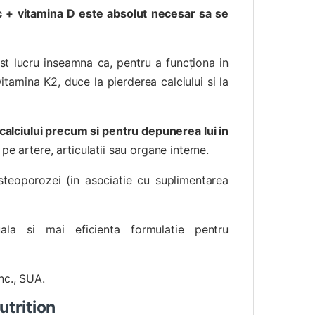
c + vitamina D este absolut necesar sa se
t lucru inseamna ca, pentru a funcţiona in
amina K2, duce la pierderea calciului si la
calciului precum si pentru depunerea lui in
e artere, articulatii sau organe interne.
osteoporozei (in asociatie cu suplimentarea
la si mai eficienta formulatie pentru
nc., SUA.
trition