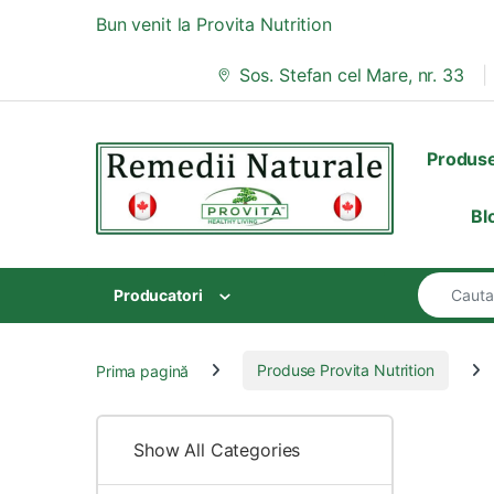
Skip to navigation
Skip to content
Bun venit la Provita Nutrition
Sos. Stefan cel Mare, nr. 33
Produs
Bl
Search for
Producatori
Prima pagină
Produse Provita Nutrition
Show All Categories