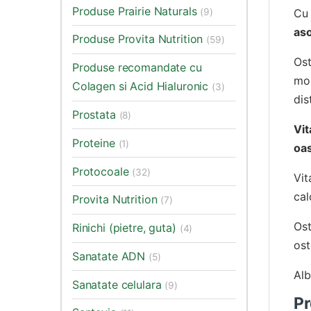
Produse Prairie Naturals
(9)
Cu 
aso
Produse Provita Nutrition
(59)
Ost
Produse recomandate cu
mod
Colagen si Acid Hialuronic
(3)
dis
Prostata
(8)
Vit
Proteine
(1)
oas
Protocoale
(32)
Vit
cal
Provita Nutrition
(7)
Os
Rinichi (pietre, guta)
(4)
ost
Sanatate ADN
(5)
Alb
Sanatate celulara
(9)
Pr