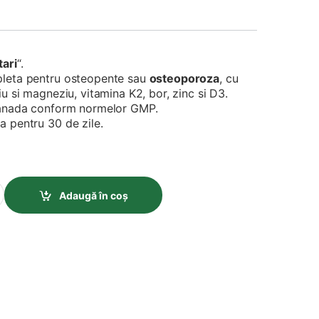
tari
“.
leta pentru osteopente sau
osteoporoza
, cu
u si magneziu, vitamina K2, bor, zinc si D3.
Canada conform normelor GMP.
 pentru 30 de zile.
teopen) Provita - 60 Tablete quantity
Adaugă în coș