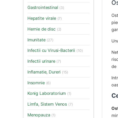
Os
Gastrointestinal
(3)
Os
Hepatite virale
(7)
pie
Hernie de disc
gam
(2)
Imunitate
(27)
Una
Infectii cu Virusi-Bacterii
(10)
Net
ris
Infectii urinare
(7)
de 
Inflamatie, Dureri
(15)
Int
Insomnie
(6)
oas
Konig Laboratorium
(1)
C
Limfa, Sistem Venos
(7)
Os
Menopauza
min
(1)